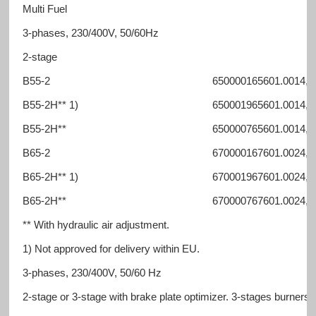
Multi Fuel
3-phases, 230/400V, 50/60Hz
2-stage
B55-2
650000165601.00
14,0
B55-2H** 1)
650001965601.00
14,0
B55-2H**
650000765601.00
14,0
B65-2
670000167601.00
24,0
B65-2H** 1)
670001967601.00
24,0
B65-2H**
670000767601.00
24,0
** With hydraulic air adjustment.
1) Not approved for delivery within EU.
3-phases, 230/400V, 50/60 Hz
2-stage or 3-stage with brake plate optimizer. 3-stages burners 