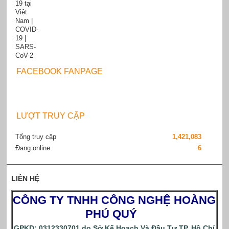
FACEBOOK FANPAGE
LƯỢT TRUY CẬP
Tổng truy cập
1,421,083
Đang online
6
LIÊN HỆ
CÔNG TY TNHH CÔNG NGHỆ HOÀNG
PHÚ QUÝ
GPKD: 0312330701 do Sở Kế Hoạch Và Đầu Tư TP. Hồ Chí