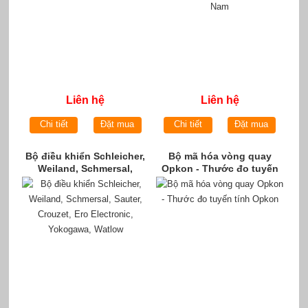
Liên hệ
Liên hệ
Chi tiết
Đặt mua
Chi tiết
Đặt mua
Bộ điều khiển Schleicher,
Bộ mã hóa vòng quay
Weiland, Schmersal,
Opkon - Thước đo tuyến
Sauter, Crouzet, Ero
tính Opkon
Electronic, Yokogawa,
Watlow