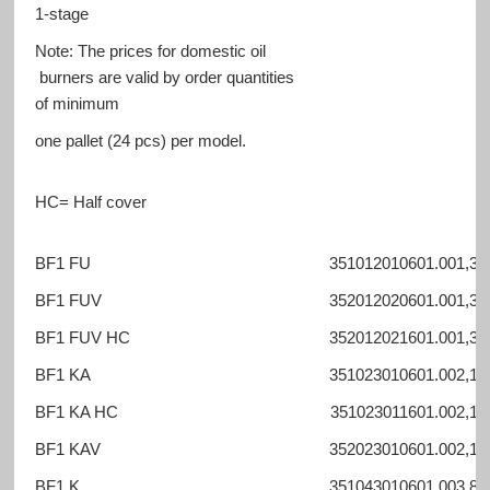
1-stage
Note: The prices for domestic oil
burners are valid by order quantities
of minimum
one pallet (24 pcs) per model.
HC= Half cover
BF1 FU
351012010601.00
1,3 -
BF1 FUV
352012020601.00
1,3 -
BF1 FUV HC
352012021601.00
1,3 -
BF1 KA
351023010601.00
2,1 -
BF1 KA HC
351023011601.00
2,1 -
BF1 KAV
352023010601.00
2,1 -
BF1 K
351043010601.00
3,8 -