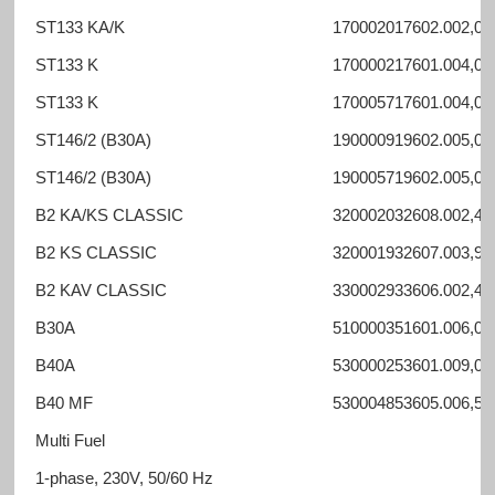
ST133 KA/K
170002017602.00
2,0 -
ST133 K
170000217601.00
4,0 -
ST133 K
170005717601.00
4,0 -
ST146/2 (B30A)
190000919602.00
5,0 -
ST146/2 (B30A)
190005719602.00
5,0 -
B2 KA/KS CLASSIC
320002032608.00
2,4 -
B2 KS CLASSIC
320001932607.00
3,9 -
B2 KAV CLASSIC
330002933606.00
2,4 -
B30A
510000351601.00
6,0 -
B40A
530000253601.00
9,0 -
B40 MF
530004853605.00
6,5 -
Multi Fuel
1-phase, 230V, 50/60 Hz