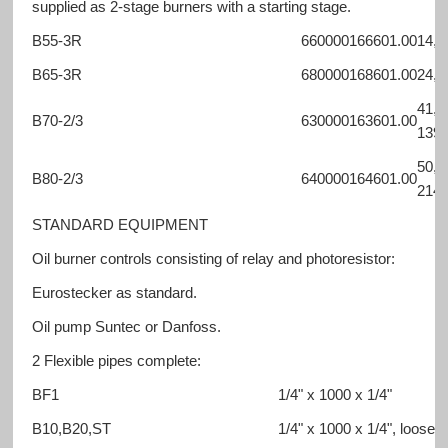
supplied as 2-stage burners with a starting stage.
B55-3R
660000166601.00
14,0
B65-3R
680000168601.00
24,0
41,0 
B70-2/3
630000163601.00
139,
50,0 
B80-2/3
640000164601.00
214,
STANDARD EQUIPMENT
Oil burner controls consisting of relay and photoresistor:
Eurostecker as standard.
Oil pump Suntec or Danfoss.
2 Flexible pipes complete:
BF1
1/4" x 1000 x 1/4"
B10,B20,ST
1/4" x 1000 x 1/4", loose n