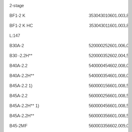
2-stage
BF1-2 K
353043010601.00
3,8-
BF1-2 K HC
353043011601.00
3,8-
L:147
B30A-2
520000252601.00
6,0 -
B30 -2.2H**
520000352602.00
4,5 -
B40A-2.2
540000454602.00
8,0 -
B40A-2.2H**
540000354601.00
8,0 -
B45A-2.2 1)
560000156601.00
8,5 -
B45A-2.2
560000256601.00
8,5 -
B45A-2.2H** 1)
560000456601.00
8,5 -
B45A-2.2H**
560000356601.00
8,5 -
B45-2MF
560003356602.00
9,0 -