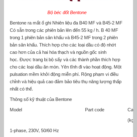
Bộ béc đốt Bentone
Bentone ra mắt ổ ghi Nhiên liệu đa B40 MF và B45-2 MF
Có sẵn trong các phiên bản lên đến 55 kg / h. B 40 MF
trong 1 phiên bản sân khấu và B45-2 MF trong 2 phiên
bản sân khấu. Thích hợp cho các loại dầu có độ nhớt
cao hơn của cả hai hóa thạch và nguồn gốc sinh
học. Được trang bị bộ sấy và các thành phần thích hợp
cho các loại dầu ăn mòn. Yên tĩnh đi vào hoạt động. Một
pulsation mềm khởi động miễn phí. Rộng phạm vi điều
chỉnh và hiệu quả cao đảm bảo tiêu thụ năng lượng thấp
nhất có thể.
Thông số kỹ thuật của Bentone
Model
Part code
Capa
(kg/
1-phase, 230V, 50/60 Hz