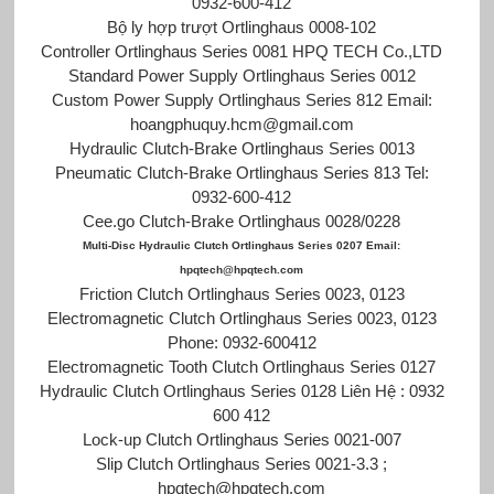
0932-600-412
Bộ ly hợp trượt Ortlinghaus 0008-102
Controller Ortlinghaus Series 0081 HPQ TECH Co.,LTD
Standard Power Supply Ortlinghaus Series 0012
Custom Power Supply Ortlinghaus Series 812 Email:
hoangphuquy.hcm@gmail.com
Hydraulic Clutch-Brake Ortlinghaus Series 0013
Pneumatic Clutch-Brake Ortlinghaus Series 813 Tel:
0932-600-412
Cee.go Clutch-Brake Ortlinghaus 0028/0228
Multi-Disc Hydraulic Clutch Ortlinghaus Series 0207 Email:
hpqtech@hpqtech.com
Friction Clutch Ortlinghaus Series 0023, 0123
Electromagnetic Clutch Ortlinghaus Series 0023, 0123
Phone: 0932-600412
Electromagnetic Tooth Clutch Ortlinghaus Series 0127
Hydraulic Clutch Ortlinghaus Series 0128 Liên Hệ : 0932
600 412
Lock-up Clutch Ortlinghaus Series 0021-007
Slip Clutch Ortlinghaus Series 0021-3.3 ;
hpqtech@hpqtech.com