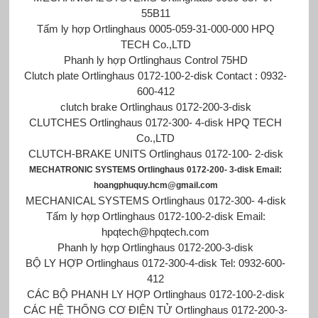
55B11
Tấm ly hợp Ortlinghaus 0005-059-31-000-000 HPQ
TECH Co.,LTD
Phanh ly hợp Ortlinghaus Control 75HD
Clutch plate Ortlinghaus 0172-100-2-disk Contact : 0932-
600-412
clutch brake Ortlinghaus 0172-200-3-disk
CLUTCHES Ortlinghaus 0172-300- 4-disk HPQ TECH
Co.,LTD
CLUTCH-BRAKE UNITS Ortlinghaus 0172-100- 2-disk
MECHATRONIC SYSTEMS Ortlinghaus 0172-200- 3-disk Email:
hoangphuquy.hcm@gmail.com
MECHANICAL SYSTEMS Ortlinghaus 0172-300- 4-disk
Tấm ly hợp Ortlinghaus 0172-100-2-disk Email:
hpqtech@hpqtech.com
Phanh ly hợp Ortlinghaus 0172-200-3-disk
BỘ LY HỢP Ortlinghaus 0172-300-4-disk Tel: 0932-600-
412
CÁC BỘ PHANH LY HỢP Ortlinghaus 0172-100-2-disk
CÁC HỆ THỐNG CƠ ĐIỆN TỬ Ortlinghaus 0172-200-3-