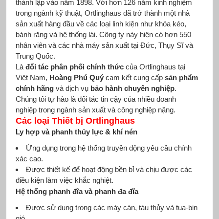
thành lập vào năm 1898. Với hơn 126 năm kinh nghiệm
trong ngành kỹ thuật, Ortlinghaus đã trở thành một nhà
sản xuất hàng đầu về các loại linh kiện như khóa kéo,
bánh răng và hệ thống lái. Công ty này hiện có hơn 550
nhân viên và các nhà máy sản xuất tại Đức, Thụy Sĩ và
Trung Quốc.
Là
đối tác phân phối chính thức
của Ortlinghaus tại
Việt Nam,
Hoàng Phú Quý
cam kết cung cấp
sản phẩm
chính hãng
và dịch vụ
bảo hành chuyên nghiệp
.
Chúng tôi tự hào là đối tác tin cậy của nhiều doanh
nghiệp trong ngành sản xuất và công nghiệp nặng.
Các loại Thiết bị Ortlinghaus
Ly hợp và phanh thủy lực & khí nén
Ứng dụng trong hệ thống truyền động yêu cầu chính
xác cao.
Được thiết kế để hoạt động bền bỉ và chịu được các
điều kiện làm việc khắc nghiệt.
Hệ thống phanh đĩa và phanh đa đĩa
Được sử dụng trong các máy cán, tàu thủy và tua-bin
gió.