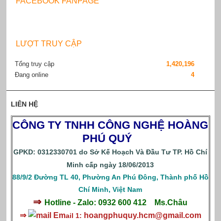
FACEBOOK FANPAGE
LƯỢT TRUY CẬP
Tổng truy cập
1,420,196
Đang online
4
LIÊN HỆ
CÔNG TY TNHH CÔNG NGHỆ HOÀNG
PHÚ QUÝ
GPKD: 0312330701 do Sở Kế Hoạch Và Đầu Tư TP. Hồ Chí
Minh cấp ngày 18/06/2013
88/9/2 Đường TL 40, Phường An Phú Đông, Thành phố Hồ
Chí Minh, Việt Nam
⇒
Hotline - Zalo: 0932 600 412
Ms.Châu
⇒
Em
hoangphuquy.hcm@gmail.com
ail 1: