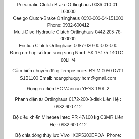
Pneumatic Clutch-Brake Ortlinghaus 0086-010-01-
160000
Cee.go Clutch-Brake Ortlinghaus 0992-009-94-151000
Phone: 0932-600412
Multi-Disc Hydraulic Clutch Ortlinghaus 0442-205-78-
000000
Friction Clutch Ortlinghaus 0087-020-00-003-000
Động cơ
hộp số trục song song Nord
SK 1S175-140TC -
80LH/4
Cảm biến chuyển động Temposonics
RS M 0050 D701
S1B1100 Email: hoangphuquy.hcm@gmail.com
Động cơ điện IEC Wannan
YES3-160L-2
Phanh điện từ Ortlinghaus
0172-200-3-disk Liên Hệ :
0932 600 412
Bộ điều khiển Minebea Intec
PR 47/100 kg C3MR Liên
Hệ : 0932 600 412
Bộ chia dòng thủy lực Vivoil
X2P5302ΕΡΟΑ Phone: