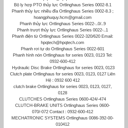
Bộ ly hợp PTO thủy lực Ortlinghaus Series 0002-8.1
Phanh thủy lực nhiều đĩa Ortlinghaus Series 0002-8.3 ;
hoangphuquy.hcm@gmail.com
Phanh thủy lực Ortlinghaus Series 0022-..0/..9
Phanh trượt thủy lực Ortlinghaus Series 0022-..1
Phanh điện từ Ortlinghaus Series 0022-320/620 Email:
hpqtech@hpqtech.com
Phanh rơi tự do Ortlinghaus Series 0022-601
Phanh hình nón Ortlinghaus for series 0023, 0123 Tel:
0932-600-412
Hydraulic Disc Brake Ortlinghaus for series 0023, 0123
Clutch plate Ortlinghaus for series 0023, 0123, 0127 Liên
Hệ : 0932 600 412
clutch brake Ortlinghaus for series 0023, 0123, 0127,
0128
CLUTCHES Ortlinghaus Series 0600-424/-474
CLUTCH-BRAKE UNITS Ortlinghaus Series 0600-
070/-072 Contact : 0932-600-412
MECHATRONIC SYSTEMS Ortlinghaus 0086-392-00-
010412