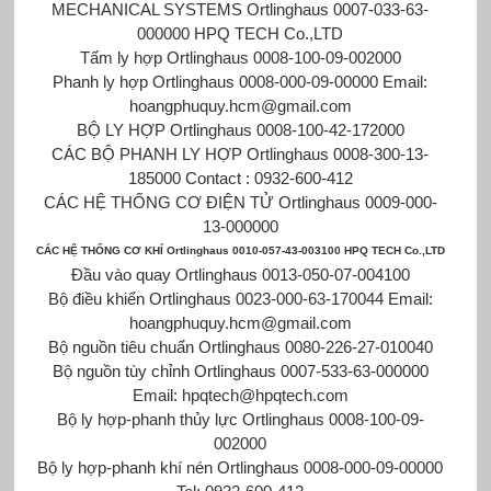
MECHANICAL SYSTEMS Ortlinghaus 0007-033-63-
000000 HPQ TECH Co.,LTD
Tấm ly hợp Ortlinghaus 0008-100-09-002000
Phanh ly hợp Ortlinghaus 0008-000-09-00000 Email:
hoangphuquy.hcm@gmail.com
BỘ LY HỢP Ortlinghaus 0008-100-42-172000
CÁC BỘ PHANH LY HỢP Ortlinghaus 0008-300-13-
185000 Contact : 0932-600-412
CÁC HỆ THỐNG CƠ ĐIỆN TỬ Ortlinghaus 0009-000-
13-000000
CÁC HỆ THỐNG CƠ KHÍ Ortlinghaus 0010-057-43-003100 HPQ TECH Co.,LTD
Đầu vào quay Ortlinghaus 0013-050-07-004100
Bộ điều khiển Ortlinghaus 0023-000-63-170044 Email:
hoangphuquy.hcm@gmail.com
Bộ nguồn tiêu chuẩn Ortlinghaus 0080-226-27-010040
Bộ nguồn tùy chỉnh Ortlinghaus 0007-533-63-000000
Email: hpqtech@hpqtech.com
Bộ ly hợp-phanh thủy lực Ortlinghaus 0008-100-09-
002000
Bộ ly hợp-phanh khí nén Ortlinghaus 0008-000-09-00000