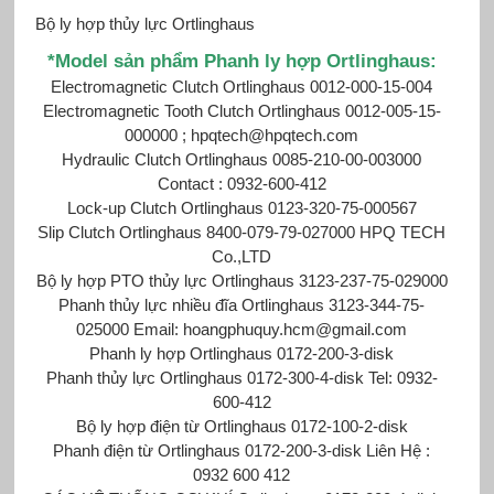
Bộ ly hợp thủy lực Ortlinghaus
*Mod
el sản phẩm Phanh ly hợp Ortlinghaus:
Electromagnetic Clutch Ortlinghaus 0012-000-15-004
Electromagnetic Tooth Clutch Ortlinghaus 0012-005-15-
000000 ; hpqtech@hpqtech.com
Hydraulic Clutch Ortlinghaus 0085-210-00-003000
Contact : 0932-600-412
Lock-up Clutch Ortlinghaus 0123-320-75-000567
Slip Clutch Ortlinghaus 8400-079-79-027000 HPQ TECH
Co.,LTD
Bộ ly hợp PTO thủy lực Ortlinghaus 3123-237-75-029000
Phanh thủy lực nhiều đĩa Ortlinghaus 3123-344-75-
025000 Email: hoangphuquy.hcm@gmail.com
Phanh ly hợp Ortlinghaus
0172-200-3-disk
Phanh thủy lực Ortlinghaus
0172-300-4-disk Tel: 0932-
600-412
Bộ ly hợp điện từ Ortlinghaus
0172-100-2-disk
Phanh điện từ Ortlinghaus
0172-200-3-disk Liên Hệ :
0932 600 412