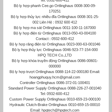
Tel: 0932-600-412
Bộ ly hợp-phanh Cee.go Ortlinghaus 0008-300-09-
170251
Bộ ly hợp thủy lực nhiều đĩa Ortlinghaus 0008-301-25-
002 Liên Hệ : 0932 600 412
Bộ ly hợp ma sát Ortlinghaus 0011-100-11-167000
Bộ ly hợp điện từ Ortlinghaus 0013-050-43-004100
Contact : 0932-600-412
Bộ ly hợp răng điện từ Ortlinghaus 0023-000-63-001046
Bộ ly hợp thủy lực Ortlinghaus 0046-923-77-154-000
HPQ TECH Co.,LTD
Bộ ly hợp khóa truyền động Ortlinghaus 0086-00601-
000000
Bộ ly hợp trượt Ortlinghaus 0088-114-22-000180 Email:
hoangphuquy.hcm@gmail.com
Controller Ortlinghaus 0086-372-01-100401
Standard Power Supply Ortlinghaus 0088-226-27-001040
Tel: 0932-600-412
Custom Power Supply Ortlinghaus 0010-659-23-000100
Hydraulic Clutch-Brake Ortlinghaus 0010-659-15-00010
Email: hpqtech@hpqtech.com