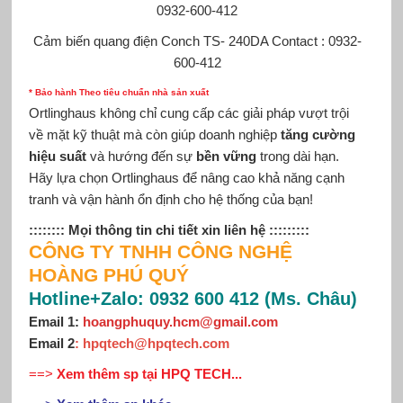
0932-600-412
Cảm biến quang điện Conch
TS- 240DA Contact : 0932-
600-412
* Bảo hành Theo tiêu chuẩn nhà sản xuất
Ortlinghaus không chỉ cung cấp các giải pháp vượt trội
về mặt kỹ thuật mà còn giúp doanh nghiệp
tăng cường
hiệu suất
và hướng đến sự
bền vững
trong dài hạn.
Hãy lựa chọn Ortlinghaus để nâng cao khả năng cạnh
tranh và vận hành ổn định cho hệ thống của bạn!
:::::::: Mọi thông tin chi tiết xin
liên hệ
:::::::::
CÔNG TY TNHH CÔNG NGHỆ
HOÀNG PHÚ QUÝ
Hotline+Zalo: 0932 600 412 (Ms. Châu)
Email 1:
hoangphuquy.hcm@gmail.com
Email 2
: hpqtech@hpqtech
.
com
==>
Xem thêm sp tại HPQ TECH...