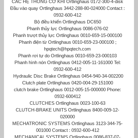
CÁC HỆ THỐNG CƠ KHÍ Ortlinghaus 0172-300-4-disk
Đầu vào quay Ortlinghaus 3442-288-80-024000 Contact :
0932-600-412
Bộ điều khiển Ortlinghaus
DC650
Phanh thủy lực Ortlinghaus 0086-076-02
Phanh trượt thủy lực Ortlinghaus 0010-659-15-000100
Phanh điện từ Ortlinghaus 0010-659-23-000100 ;
hpqtech@hpqtech.com
Phanh rơi tự do Ortlinghaus 0010-659-23-000103
Phanh hình nón Ortlinghaus 0412-005-11-161000 Tel:
0932-600-412
Hydraulic Disc Brake Ortlinghaus 0454-940-34-002200
Clutch plate Ortlinghaus 0420-004-29-151000
clutch brake Ortlinghaus 0012-005-15-000000 Phone:
0932-600412
CLUTCHES Ortlinghaus 0023-100-63
CLUTCH-BRAKE UNITS Ortlinghaus 8400-009-12-
020000
MECHATRONIC SYSTEMS Ortlinghaus 3123-344-75-
001000 Contact : 0932-600-412
MECHANICAL SYSTEMS Ortlinghaus 0086-837-07-