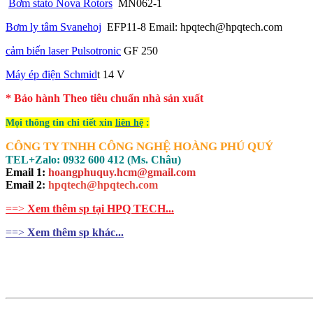
Bơm stato Nova Rotors
MN062-1
Bơm ly tâm Svanehoj
EFP11-8 Email: hpqtech@hpqtech.com
cảm biến laser Pulsotronic
GF 250
Máy ép điện Schmid
t 14 V
* Bảo hành Theo tiêu chuẩn nhà sản xuất
Mọi thông tin chi tiết xin
liên hệ
:
CÔNG TY TNHH CÔNG NGHỆ HOÀNG PHÚ QUÝ
TEL+Zalo: 0932 600 412 (Ms. Châu)
Email 1:
hoangphuquy.hcm@gmail.com
Email 2
:
hpqtech@hpqtech
.
com
==>
Xem thêm sp tại HPQ TECH...
==>
Xem thêm sp khác...