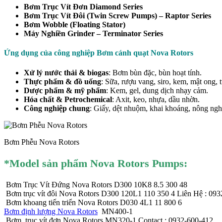
Bơm Trục Vít Đơn Diamond Series
Bơm Trục Vít Đôi (Twin Screw Pumps) – Raptor Series
Bơm Wobble (Floating Stator)
Máy Nghiền Grinder – Terminator Series
Ứng dụng của
công nghiệp Bơm cánh quạt Nova Rotors
Xử lý nước thải & biogas
: Bơm bùn đặc, bùn hoạt tính.
Thực phẩm & đồ uống
: Sữa, rượu vang, siro, kem, mật ong,
Dược phẩm & mỹ phẩm
: Kem, gel, dung dịch nhạy cảm.
Hóa chất & Petrochemical
: Axit, keo, nhựa, dầu nhờn.
Công nghiệp chung
: Giấy, dệt nhuộm, khai khoáng, nông ngh
Bơm Phễu Nova Rotors
*Mod
el sản phẩm Nova Rotors Pumps:
Bơm Trục Vít Đứng Nova Rotors D300 10K8 8.5 300 48
Bơm trục vít đôi Nova Rotors D300 120L1 110 350 4 Liên Hệ : 093
Bơm khoang tiến triển Nova Rotors D030 4L1 11 800 6
Bơm định lượng Nova Rotors
MN400-1
Bơm trục vít đơn Nova Rotors MN320-1 Contact : 0932-600-412