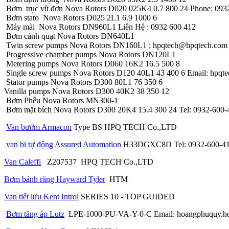
Bơm trục vít đơn Nova Rotors D020 025K4 0.7 800 24 Phone: 093
Bơm stato Nova Rotors D025 2L1 6.9 1000 6
Máy mài Nova Rotors DN960L1 Liên Hệ : 0932 600 412
Bơm cánh quạt Nova Rotors DN640L1
Twin screw pumps Nova Rotors DN160L1 ; hpqtech@hpqtech.com
Progressive chamber pumps Nova Rotors DN120L1
Metering pumps Nova Rotors D060 16K2 16.5 500 8
Single screw pumps Nova Rotors D120 40L1 43 400 6 Email: hpq
Stator pumps Nova Rotors D300 80L1 76 350 6
Vanilla pumps Nova Rotors D300 40K2 38 350 12
Bơm Phễu Nova Rotors MN300-1
Bơm mặt bích Nova Rotors D300 20K4 15.4 300 24 Tel: 0932-600-
Van bướm Armacon
Type BS HPQ TECH Co.,LTD
van bi tự động Assured Automation
H33DGXC8D Tel: 0932-600-4
Van Caleffi
Z207537
HPQ TECH Co.,LTD
Bơm bánh răng Hayward Tyler
HTM
Van tiết lưu Kent Introl
SERIES 10 - TOP GUIDED
Bơm tăng áp Lutz
LPE-1000-PU-VA-Y-0-C Email: hoangphuquy.