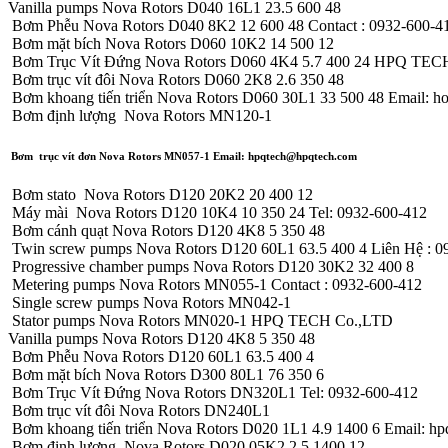
Vanilla pumps Nova Rotors D040 16L1 23.5 600 48
Bơm Phễu Nova Rotors D040 8K2 12 600 48 Contact : 0932-600-4
Bơm mặt bích Nova Rotors D060 10K2 14 500 12
Bơm Trục Vít Đứng Nova Rotors D060 4K4 5.7 400 24 HPQ TEC
Bơm trục vít đôi Nova Rotors D060 2K8 2.6 350 48
Bơm khoang tiến triển Nova Rotors D060 30L1 33 500 48 Email:
Bơm định lượng Nova Rotors MN120-1
Bơm trục vít đơn Nova Rotors MN057-1 Email: hpqtech@hpqtech.com
Bơm stato Nova Rotors D120 20K2 20 400 12
Máy mài Nova Rotors D120 10K4 10 350 24 Tel: 0932-600-412
Bơm cánh quạt Nova Rotors D120 4K8 5 350 48
Twin screw pumps Nova Rotors D120 60L1 63.5 400 4 Liên Hệ : 0
Progressive chamber pumps Nova Rotors D120 30K2 32 400 8
Metering pumps Nova Rotors MN055-1 Contact : 0932-600-412
Single screw pumps Nova Rotors MN042-1
Stator pumps Nova Rotors MN020-1 HPQ TECH Co.,LTD
Vanilla pumps Nova Rotors D120 4K8 5 350 48
Bơm Phễu Nova Rotors D120 60L1 63.5 400 4
Bơm mặt bích Nova Rotors D300 80L1 76 350 6
Bơm Trục Vít Đứng Nova Rotors DN320L1 Tel: 0932-600-412
Bơm trục vít đôi Nova Rotors DN240L1
Bơm khoang tiến triển Nova Rotors D020 1L1 4.9 1400 6 Email: h
Bơm định lượng Nova Rotors D020 05K2 2.5 1400 12