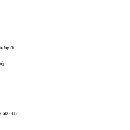
 tương ớt…
iệp.
2 600 412