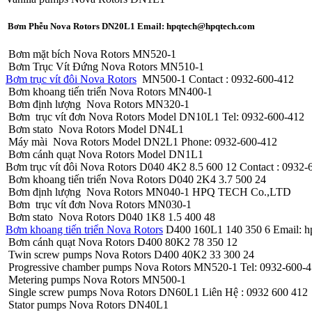
Bơm Phễu Nova Rotors DN20L1 Email: hpqtech@hpqtech.com
Bơm mặt bích Nova Rotors MN520-1
Bơm Trục Vít Đứng Nova Rotors MN510-1
Bơm trục vít đôi Nova Rotors
MN500-1 Contact : 0932-600-412
Bơm khoang tiến triển Nova Rotors MN400-1
Bơm định lượng Nova Rotors MN320-1
Bơm trục vít đơn Nova Rotors Model DN10L1 Tel: 0932-600-412
Bơm stato Nova Rotors Model DN4L1
Máy mài Nova Rotors Model DN2L1 Phone: 0932-600-412
Bơm cánh quạt Nova Rotors Model DN1L1
Bơm trục vít đôi Nova Rotors D040 4K2 8.5 600 12 Contact : 0932-
Bơm khoang tiến triển Nova Rotors D040 2K4 3.7 500 24
Bơm định lượng Nova Rotors MN040-1 HPQ TECH Co.,LTD
Bơm trục vít đơn Nova Rotors MN030-1
Bơm stato Nova Rotors D040 1K8 1.5 400 48
Bơm khoang tiến triển Nova Rotors
D400 160L1 140 350 6 Email: 
Bơm cánh quạt Nova Rotors D400 80K2 78 350 12
Twin screw pumps Nova Rotors D400 40K2 33 300 24
Progressive chamber pumps Nova Rotors MN520-1 Tel: 0932-600-
Metering pumps Nova Rotors MN500-1
Single screw pumps Nova Rotors DN60L1 Liên Hệ : 0932 600 412
Stator pumps Nova Rotors DN40L1