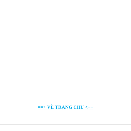
==>
VỀ TRANG CHỦ <==