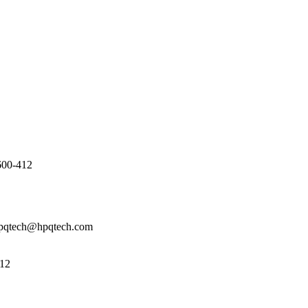
600-412
hpqtech@hpqtech.com
412