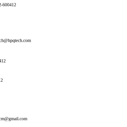
2-600412
tech@hpqtech.com
412
12
hcm@gmail.com