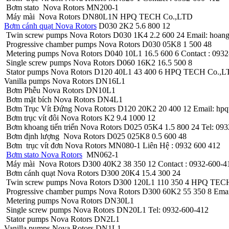
Bơm stato Nova Rotors MN200-1
Máy mài Nova Rotors DN80L1N HPQ TECH Co.,LTD
Bơm cánh quạt Nova Rotors
D030 2K2 5.6 800 12
Twin screw pumps Nova Rotors D030 1K4 2.2 600 24 Email: hoa
Progressive chamber pumps Nova Rotors D030 05K8 1 500 48
Metering pumps Nova Rotors D040 10L1 16.5 600 6 Contact : 093
Single screw pumps Nova Rotors D060 16K2 16.5 500 8
Stator pumps Nova Rotors D120 40L1 43 400 6 HPQ TECH Co.,
Vanilla pumps Nova Rotors DN16L1
Bơm Phễu Nova Rotors DN10L1
Bơm mặt bích Nova Rotors DN4L1
Bơm Trục Vít Đứng Nova Rotors D120 20K2 20 400 12 Email: hp
Bơm trục vít đôi Nova Rotors K2 9.4 1000 12
Bơm khoang tiến triển Nova Rotors D025 05K4 1.5 800 24 Tel: 09
Bơm định lượng Nova Rotors D025 025K8 0.5 600 48
Bơm trục vít đơn Nova Rotors MN080-1 Liên Hệ : 0932 600 412
Bơm stato Nova Rotors
MN062-1
Máy mài Nova Rotors D300 40K2 38 350 12 Contact : 0932-600-4
Bơm cánh quạt Nova Rotors D300 20K4 15.4 300 24
Twin screw pumps Nova Rotors D300 120L1 110 350 4 HPQ TEC
Progressive chamber pumps Nova Rotors D300 60K2 55 350 8 Em
Metering pumps Nova Rotors DN30L1
Single screw pumps Nova Rotors DN20L1 Tel: 0932-600-412
Stator pumps Nova Rotors DN2L1
Vanilla pumps Nova Rotors DN1L1