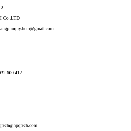
12
H Co.,LTD
 hoangphuquy.hcm@gmail.com
932 600 412
pqtech@hpqtech.com