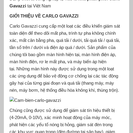
Gavazzi
tại Việt Nam
GIỚI THIỆU VỀ CARLO GAVAZZI
Carlo Gavazzi cung cấp một loạt các điều khiển giám sát
toàn diện để theo dõi mất pha, trình tự pha không chính
xác, mất cân bằng pha, quá tải / dưới, tải quá tải / quá tải,
tần số trên / dưới và điện áp quá / dưới. Sản phẩm của
chúng tôi bao gồm màn hình hiện tại, màn hình điện áp,
màn hình điện, rơ le mất pha, và máy biến áp hiện
tại. Những màn hình này được sử dụng trong một loạt
các ứng dụng để bảo vệ động cơ chống lại các tác động
gây hại của từng giai đoạn và quá tải (thang máy, máy
nén, máy bơm, hệ thống điều hòa không khí, thùng trộn).
Chúng cũng được sử dụng để giám sát tín hiệu thiết bị
(4-20mA, 0-10V), xác minh hoạt động của máy móc,
phát hiện các yếu tố nóng bị hỏng, giám sát đèn trong
các khu vực quan trọng (đèn đường tại sân bay), giám