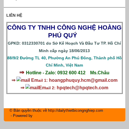
LIÊN HỆ
CÔNG TY TNHH CÔNG NGHỆ HOÀNG
PHÚ QUÝ
GPKD: 0312330701 do Sở Kế Hoạch Và Đầu Tư TP. Hồ Chí
Minh cấp ngày 18/06/2013
88/9/2 Đường TL 40, Phường An Phú Đông, Thành phố Hồ
Chí Minh, Việt Nam
⇒
Hotline - Zalo: 0932 600 412
Ms.Châu
⇒
Em
hoangphuquy.hcm@gmail.com
ail 1:
⇒
Em
hpqtech
@hpqtech.com
ail 2:
© Bản quyền thuộc về http://dailythietbicongnghiep.com
- Powered by
IM Group