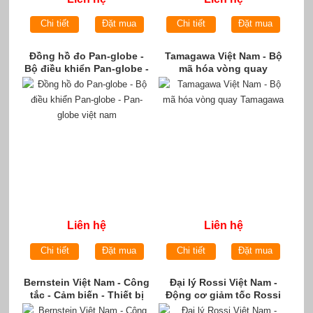
Chi tiết
Đặt mua
Chi tiết
Đặt mua
Đồng hồ đo Pan-globe -
Tamagawa Việt Nam - Bộ
Bộ điều khiển Pan-globe -
mã hóa vòng quay
Pan-globe việt nam
Tamagawa
Liên hệ
Liên hệ
Chi tiết
Đặt mua
Chi tiết
Đặt mua
Bernstein Việt Nam - Công
Đại lý Rossi Việt Nam -
tắc - Cảm biến - Thiết bị
Động cơ giảm tốc Rossi
chuyển mạch Bernstein