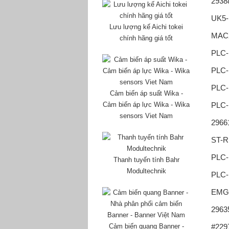
2938
UK5-
Lưu lượng kế Aichi tokei
MACX
chính hãng giá tốt
PLC-
PLC
PLC-
Cảm biến áp suất Wika -
Cảm biến áp lực Wika - Wika
PLC-
sensors Viet Nam
29661
ST-R
PLC-
Thanh tuyến tính Bahr
Modultechnik
PLC-
EMG 
2963
Cảm biến quang Banner -
#229