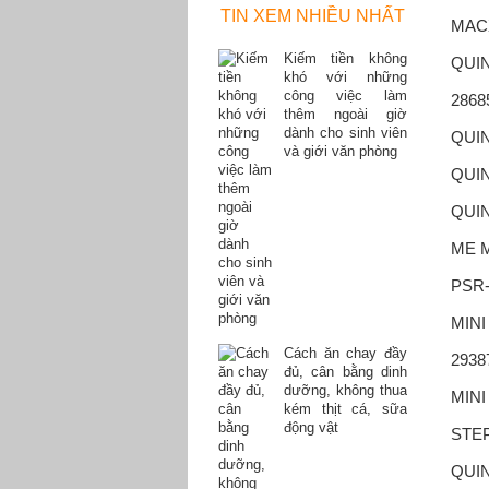
TIN XEM NHIỀU NHẤT
MACX
Kiếm tiền không
QUIN
khó với những
công việc làm
2868
thêm ngoài giờ
dành cho sinh viên
QUIN
và giới văn phòng
QUIN
QUIN
ME M
PSR
MINI
Cách ăn chay đầy
2938
đủ, cân bằng dinh
dưỡng, không thua
MINI
kém thịt cá, sữa
động vật
STEP
QUIN