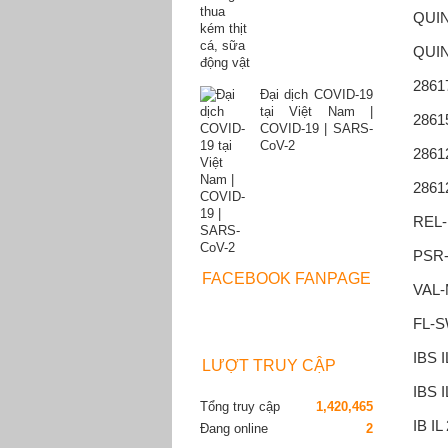
QUIN
QUIN
2861
Đại dịch COVID-19
tại Việt Nam |
2861
COVID-19 | SARS-
CoV-2
2861
2861
REL-
PSR-
FACEBOOK FANPAGE
VAL-
FL-S
IBS 
LƯỢT TRUY CẬP
IBS 
Tổng truy cập
1,420,465
IB IL
Đang online
2