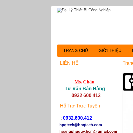
TRANG CHỦ
GIỚI THIỆU
LIÊN HỆ
Tran
Ms. Châu
Tư Vấn Bán Hàng
0932 600 412
Hỗ Trợ Trực Tuyến
0932.600.412
:
hpqtech
@hpqtech.com
hoangphuquy.hcm@gmail.com