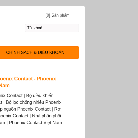
[0] Sản phẩm
CHÍNH SÁCH & ĐIỀU KHOẢN
enix Contact - Phoenix
 Nam
ix Contact | Bộ điều khiển
t | Bộ lọc chống nhiễu Phoenix
ấp nguồn Phoenix Contact | Rơ
hoenix Contact | Nhà phân phối
am | Phoenix Contact Việt Nam