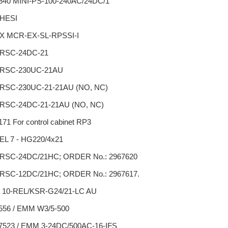
840 MINI-PS-100-240AC/24DC/1
HESI
 MCR-EX-SL-RPSSI-I
RSC-24DC-21
-RSC-230UC-21AU
RSC-230UC-21-21AU (NO, NC)
RSC-24DC-21-21AU (NO, NC)
71 For control cabinet RP3
EL 7 - HG220/4x21
RSC-24DC/21HC; ORDER No.: 2967620
RSC-12DC/21HC; ORDER No.: 2967617.
10-REL/KSR-G24/21-LC AU
556 / EMM W3/5-500
7523 / EMM 3-24DC/500AC-16-IFS