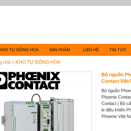
KHO TỰ ĐỘNG HÓA
SẢN PHẨM
LIÊN HỆ
TIN TỨC
g chủ
»
KHO TỰ ĐỘNG HÓA
Bộ nguồn Pho
Contact Việt
Bộ nguồn Phoen
Phoenix Contac
Contact | Bộ c
le điều khiển P
Phoenix Việt N