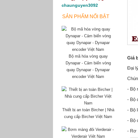
chaunguyen3092
SẢN PHẨM NỔI BẬT
Bộ mã hóa vòng quay
Giá 
Dynapar - Cảm biến vòng
Đại l
quay Dynapar - Dynapar
encoder Việt Nam
Chún
- Bộ
- Bộ 
- Bộ 
Thiết bị an toàn Bircher | Nhà
cung cấp Bircher Việt Nam
- Bộ
- Rơ 