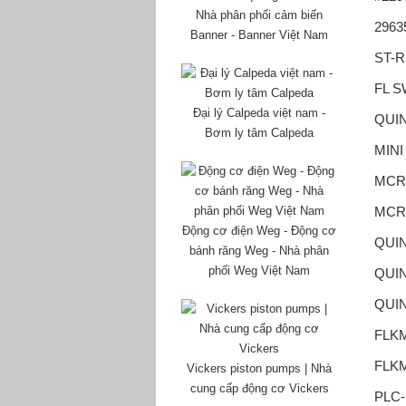
Nhà phân phối cảm biến
2963
Banner - Banner Việt Nam
ST-R
FL S
Đại lý Calpeda việt nam -
QUIN
Bơm ly tâm Calpeda
MINI
MCR-
MCR-
Động cơ điện Weg - Động cơ
QUIN
bánh răng Weg - Nhà phân
phối Weg Việt Nam
QUIN
QUIN
FLKM
FLKM
Vickers piston pumps | Nhà
cung cấp động cơ Vickers
PLC-