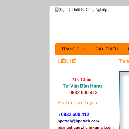
TRANG CHỦ
GIỚI THIỆU
LIÊN HỆ
Tran
Ms. Châu
Tư Vấn Bán Hàng
0932 600 412
Hỗ Trợ Trực Tuyến
0932.600.412
:
hpqtech
@hpqtech.com
hoangphuquy.hcm@gmail.com