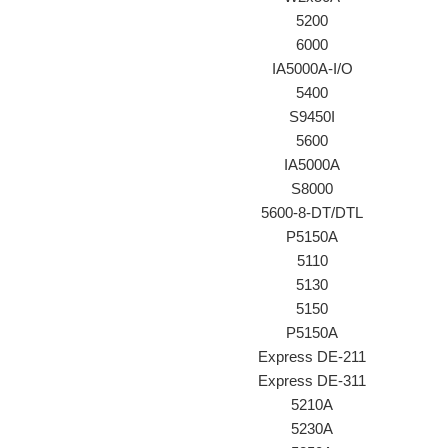
5200
6000
IA5000A-I/O
5400
S9450I
5600
IA5000A
S8000
5600-8-DT/DTL
P5150A
5110
5130
5150
P5150A
Express DE-211
Express DE-311
5210A
5230A