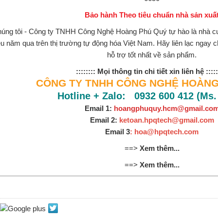
Bảo hành Theo tiêu chuẩn nhà sản xuấ
úng tôi - Công ty TNHH Công Nghệ Hoàng Phú Quý tự hào là nhà 
ều năm qua trên thị trường tự động hóa Việt Nam. Hãy liên lạc ngay 
hỗ trợ tốt nhất về sản phẩm.
:::::::: Mọi thông tin chi tiết xin liên hệ :::::
CÔNG TY TNHH CÔNG NGHỆ HOÀNG
Hotline + Zalo: 0932 600 412 (Ms.
Email 1:
hoangphuquy.hcm@gmail.co
Email 2:
ketoan.hpqtech@gmail.com
Email 3
: hoa@hpqtech.com
==>
Xem thêm...
==>
Xem thêm...