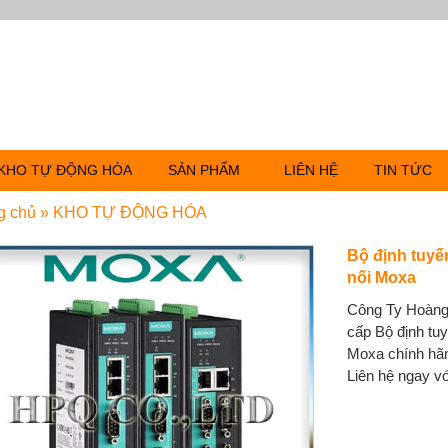
KHO TỰ ĐỘNG HÓA
SẢN PHẨM
LIÊN HỆ
TIN TỨC
g chủ
»
KHO TỰ ĐỘNG HÓA
Bộ định tuyế
nối Moxa
Công Ty Hoàng
cấp Bộ định tu
Moxa chính hãng
Liên hệ ngay vớ