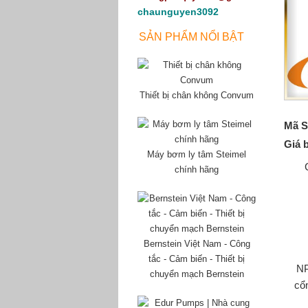
chaunguyen3092
SẢN PHẨM NỔI BẬT
Thiết bị chân không Convum
Mã S
Giá 
Máy bơm ly tâm Steimel
chính hãng
Bernstein Việt Nam - Công
tắc - Cảm biến - Thiết bị
NP
chuyển mạch Bernstein
cổn