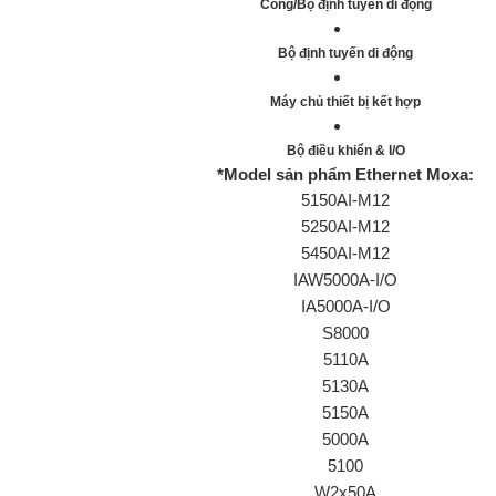
Cổng/Bộ định tuyến di động
Bộ định tuyến di động
Máy chủ thiết bị kết hợp
Bộ điều khiển & I/O
*Model sản phẩm
Ethernet Moxa
:
5150AI-M12
5250AI-M12
5450AI-M12
IAW5000A-I/O
IA5000A-I/O
S8000
5110A
5130A
5150A
5000A
5100
W2x50A