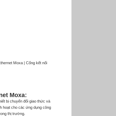
thernet Moxa
|
Cổng kết nối
rnet Moxa
:
ết bị chuyển đổi giao thức và
inh hoạt cho các ứng dụng công
ong thị trường.