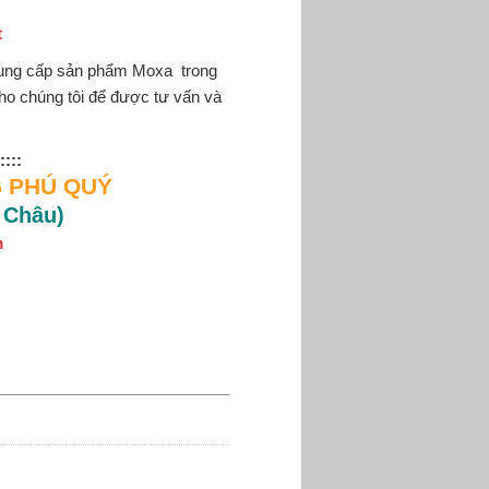
t
cung cấp sản phẩm
Moxa
trong
cho chúng tôi để được tư vấn và
::::
 PHÚ QUÝ
 Châu)
m