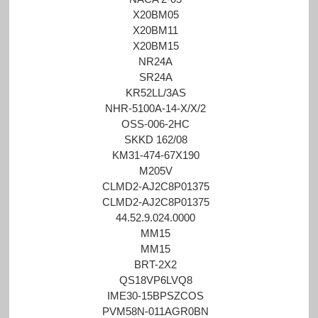
X20BM05
X20BM11
X20BM15
NR24A
SR24A
KR52LL/3AS
NHR-5100A-14-X/X/2
OSS-006-2HC
SKKD 162/08
KM31-474-67X190
M205V
CLMD2-AJ2C8P01375
CLMD2-AJ2C8P01375
44.52.9.024.0000
MM15
MM15
BRT-2X2
QS18VP6LVQ8
IME30-15BPSZCOS
PVM58N-011AGR0BN