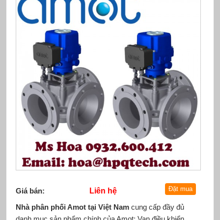
Giá bán:
Liên hệ
Nhà phân phối Amot tại Việt Nam
cung cấp đầy đủ
danh mục sản phẩm chính của Amot: Van điều khiển