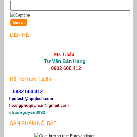
LIÊN HỆ
Ms. Châu
Tư Vấn Bán Hàng
0932 600 412
Hỗ Trợ Trực Tuyến
0932.600.412
:
hpqtech
@hpqtech.com
hoangphuquy.hcm@gmail.com
chaunguyen3092
SẢN PHẨM NỔI BẬT