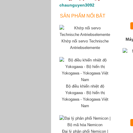
chaunguyen3092
SẢN PHẨM NỔI BẬT
Máy
Khớp nối servo Technische
Antriebselemente
Bộ điều khiển nhiệt độ
Yokogawa - Bộ hiển thị
Yokogawa - Yokogawa Việt
Nam
Đại lý phân phối Nemicon |