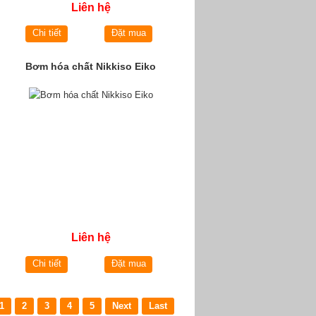
Liên hệ
Chi tiết
Đặt mua
Bơm hóa chất Nikkiso Eiko
Liên hệ
Chi tiết
Đặt mua
1
2
3
4
5
Next
Last