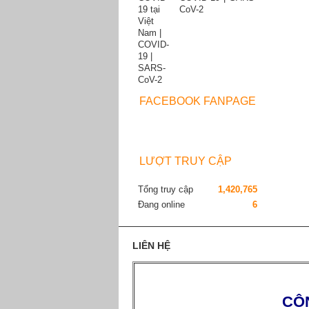
CoV-2
FACEBOOK FANPAGE
LƯỢT TRUY CẬP
Tổng truy cập
1,420,765
Đang online
6
LIÊN HỆ
CÔ