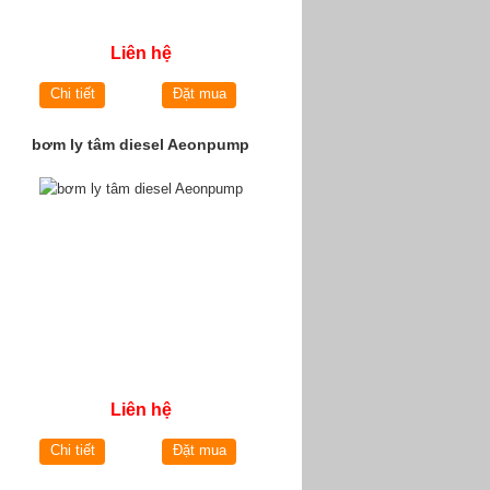
Liên hệ
Chi tiết
Đặt mua
bơm ly tâm diesel Aeonpump
Liên hệ
Chi tiết
Đặt mua