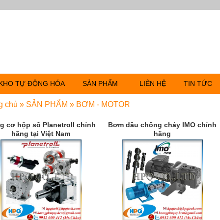
KHO TỰ ĐỘNG HÓA
SẢN PHẨM
LIÊN HỆ
TIN TỨC
g chủ
»
SẢN PHẨM
»
BƠM - MOTOR
g cơ hộp số Planetroll chính
Bơm dầu chống cháy IMO chính
hãng tại Việt Nam
hãng