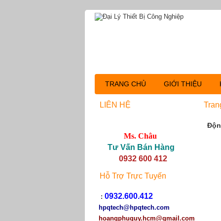
TRANG CHỦ
GIỚI THIỆU
LIÊN HỆ
Tran
Độn
Ms. Châu
Tư Vấn Bán Hàng
0932 600 412
Hỗ Trợ Trực Tuyến
0932.600.412
:
hpqtech
@hpqtech.com
hoangphuquy.hcm@gmail.com