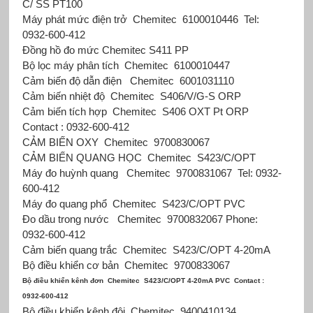
C/ SS PT100
Máy phát mức điện trở
Chemitec
6100010446
Tel:
0932-600-412
Đồng hồ đo mức Chemitec
S411 PP
Bộ lọc máy phân tích
Chemitec
6100010447
Cảm biến độ dẫn điện
Chemitec
6001031110
Cảm biến nhiệt độ
Chemitec
S406/V/G-S ORP
Cảm biến tích hợp
Chemitec
S406 OXT Pt ORP
Contact : 0932-600-412
CẢM BIẾN OXY
Chemitec
9700830067
CẢM BIẾN QUANG HỌC
Chemitec
S423/C/OPT
Máy đo huỳnh quang
Chemitec
9700831067
Tel: 0932-
600-412
Máy đo quang phổ
Chemitec
S423/C/OPT PVC
Đo dầu trong nước
Chemitec
9700832067
Phone:
0932-600-412
Cảm biến quang trắc
Chemitec
S423/C/OPT 4-20mA
Bộ điều khiển cơ bản
Chemitec
9700833067
Bộ điều khiển kênh đơn
Chemitec
S423/C/OPT 4-20mA PVC
Contact :
0932-600-412
Bộ điều khiển kênh đôi
Chemitec
9400410134