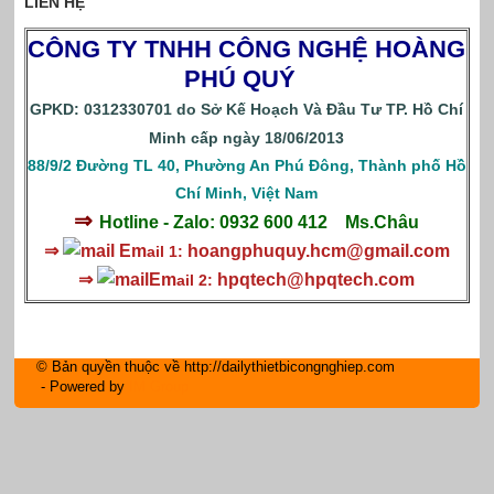
LIÊN HỆ
CÔNG TY TNHH CÔNG NGHỆ HOÀNG
PHÚ QUÝ
GPKD: 0312330701 do Sở Kế Hoạch Và Đầu Tư TP. Hồ Chí
Minh cấp ngày 18/06/2013
88/9/2 Đường TL 40, Phường An Phú Đông, Thành phố Hồ
Chí Minh, Việt Nam
⇒
Hotline - Zalo: 0932 600 412
Ms.Châu
⇒
Em
hoangphuquy.hcm@gmail.com
ail 1:
⇒
Em
hpqtech
@hpqtech.com
ail 2:
© Bản quyền thuộc về http://dailythietbicongnghiep.com
- Powered by
IM Group