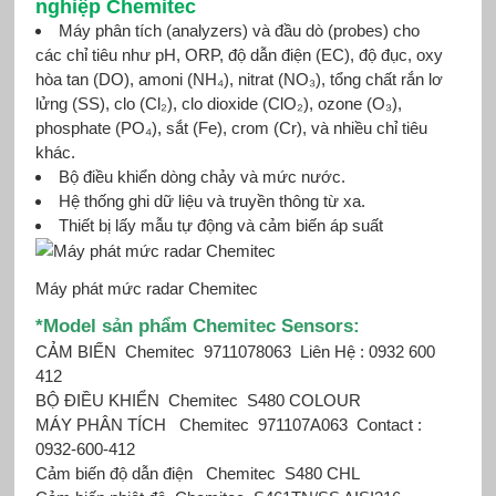
nghiệp Chemitec
Máy phân tích (analyzers) và đầu dò (probes) cho
các chỉ tiêu như pH, ORP, độ dẫn điện (EC), độ đục, oxy
hòa tan (DO), amoni (NH₄), nitrat (NO₃), tổng chất rắn lơ
lửng (SS), clo (Cl₂), clo dioxide (ClO₂), ozone (O₃),
phosphate (PO₄), sắt (Fe), crom (Cr), và nhiều chỉ tiêu
khác.
Bộ điều khiển dòng chảy và mức nước.
Hệ thống ghi dữ liệu và truyền thông từ xa.
Thiết bị lấy mẫu tự động và cảm biến áp suất
Máy phát mức radar Chemitec
*
Mod
el sản phẩm Chemitec Sensors
:
CẢM BIẾN
Chemitec
9711078063
Liên Hệ : 0932 600
412
BỘ ĐIỀU KHIỂN
Chemitec
S480 COLOUR
MÁY PHÂN TÍCH
Chemitec
971107A063
Contact :
0932-600-412
Cảm biến độ dẫn điện
Chemitec
S480 CHL