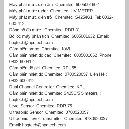
Máy phát mức siêu âm
Chemitec
6005001602
Máy phát mức radar
Chemitec
UV METER
Máy phát mức điện trở
Chemitec
S425/K/1
Tel: 0932-
600-412
Đồng hồ đo mức
Chemitec
RDR 81
Bộ lọc máy phân tích
Chemitec
6005001632
Email:
hpqtech@hpqtech.com
Cảm biến ampe
Chemitec
KWL
Cảm biến nhiệt độ cao
Chemitec
6005001652
Phone:
0932-600412
Cảm biến độ pH
Chemitec
RPL 55
Cảm biến nhiệt độ Chemitec
9700920097
Liên Hệ :
0932 600 412
Dual Channel Controller
Chemitec
KPL
Cảm biến nhiệt độ Chemitec
S425C/5 5 meters
;
hpqtech@hpqtech.com
Level Sensor
Chemitec
RDR 75
Ultrasonic Sensor
Chemitec
9700928097
Ultrasonic Level Transmitter
Chemitec
9730920097
Email: hpqtech@hpqtech.com