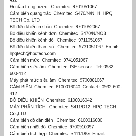
Đo dầu trong nước
Chemitec
9701051067
Cảm biến quang trắc
Chemitec
S470/N/NH4
HPQ
TECH Co.,LTD
Bộ điều khiển cơ bản
Chemitec
9701052067
Bộ điều khiển kênh đơn
Chemitec
S470/N/NO3
Bộ điều khiển kênh đôi
Chemitec
9711051067
Bộ điều khiển tham số
Chemitec
9731051067
Email:
hpqtech@hpqtech.com
Cảm biến mức
Chemitec
9741051067
Cảm biến siêu âm
Chemitec
ISE sensor
Tel: 0932-
600-412
Máy phát mức siêu âm
Chemitec
9700881067
CẢM BIẾN
Chemitec
6100016040
Contact : 0932-600-
412
BỘ ĐIỀU KHIỂN
Chemitec
6100016042
MÁY PHÂN TÍCH
Chemitec
S411/D12
HPQ TECH
Co.,LTD
Cảm biến độ dẫn điện
Chemitec
6100016080
Cảm biến nhiệt độ
Chemitec
9700910097
Cảm biến tích hợp
Chemitec
S411/DIG
Email: