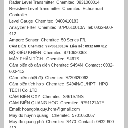
Radar Level Transmitter
Chemitec
9831060014
Resistive Level Transmitter
Chemitec
Echosmart
Controller
Level Gauge
Chemitec
9400410183
Analyzer Filter
Chemitec
97P0610010A
Tel: 0932-600-
412
Ampere Sensor
Chemitec
50 Series F/L
CẢM BIẾN
Chemitec
97P0610013A
Liên Hệ : 0932 600 412
BỘ ĐIỀU KHIỂN
Chemitec
9710620063
MÁY PHÂN TÍCH
Chemitec
S461S
Cảm biến độ dẫn điện Chemitec
S494N
Contact : 0932-
600-412
Cảm biến nhiệt độ
Chemitec
9720620063
Cảm biến tích hợp
Chemitec
S494N/CL/HPT
HPQ
TECH Co.,LTD
CẢM BIẾN OXY
Chemitec
S461S/INS
CẢM BIẾN QUANG HỌC
Chemitec
9791121ATE
Email: hoangphuquy.hcm@gmail.com
Máy đo huỳnh quang
Chemitec
9701050067
Máy đo quang phổ
Chemitec
S470
Contact : 0932-600-
412