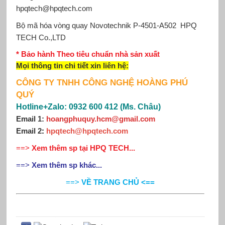
hpqtech@hpqtech.com
Bộ mã hóa vòng quay Novotechnik
P-4501-A502
HPQ
TECH Co.,LTD
* Bảo hành Theo tiêu chuẩn nhà sản xuất
Mọi thông tin chi tiết xin
liên hệ
:
CÔNG TY TNHH CÔNG NGHỆ HOÀNG PHÚ
QUÝ
Hotline+Zalo: 0932 600 412 (Ms. Châu)
Email 1:
hoangphuquy.hcm@gmail.com
Email 2
:
hpqtech@hpqtech.com
==>
Xem thêm sp tại HPQ TECH...
==>
Xem thêm sp khác...
==>
VỀ TRANG CHỦ <==