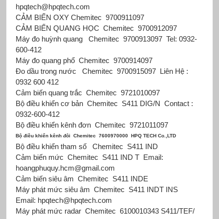
hpqtech@hpqtech.com
CẢM BIẾN OXY Chemitec
9700911097
CẢM BIẾN QUANG HỌC
Chemitec
9700912097
Máy đo huỳnh quang
Chemitec
9700913097
Tel: 0932-
600-412
Máy đo quang phổ
Chemitec
9700914097
Đo dầu trong nước
Chemitec
9700915097
Liên Hệ :
0932 600 412
Cảm biến quang trắc
Chemitec
9721010097
Bộ điều khiển cơ bản
Chemitec
S411 DIG/N
Contact :
0932-600-412
Bộ điều khiển kênh đơn
Chemitec
9721011097
Bộ điều khiển kênh đôi
Chemitec
7600970000
HPQ TECH Co.,LTD
Bộ điều khiển tham số
Chemitec
S411 IND
Cảm biến mức
Chemitec
S411 IND T
Email:
hoangphuquy.hcm@gmail.com
Cảm biến siêu âm
Chemitec
S411 INDE
Máy phát mức siêu âm
Chemitec
S411 INDT INS
Email: hpqtech@hpqtech.com
Máy phát mức radar
Chemitec
6100010343 S411/TEF/