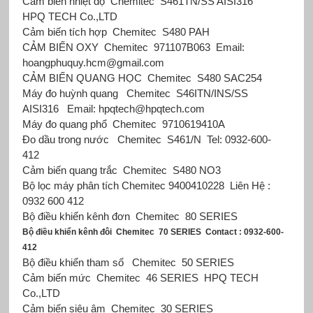
Cảm biến nhiệt độ
Chemitec
S461TN/SS AISI316
HPQ TECH Co.,LTD
Cảm biến tích hợp
Chemitec
S480 PAH
CẢM BIẾN OXY
Chemitec
971107B063
Email:
hoangphuquy.hcm@gmail.com
CẢM BIẾN QUANG HỌC
Chemitec
S480 SAC254
Máy đo huỳnh quang
Chemitec
S46ITN/INS/SS
AISI316
Email: hpqtech@hpqtech.com
Máy đo quang phổ
Chemitec
9710619410A
Đo dầu trong nước
Chemitec
S461/N
Tel: 0932-600-
412
Cảm biến quang trắc
Chemitec
S480 NO3
Bộ lọc máy phân tích Chemitec
9400410228
Liên Hệ :
0932 600 412
Bộ điều khiển kênh đơn
Chemitec
80 SERIES
Bộ điều khiển kênh đôi
Chemitec
70 SERIES
Contact : 0932-600-
412
Bộ điều khiển tham số
Chemitec
50 SERIES
Cảm biến mức
Chemitec
46 SERIES
HPQ TECH
Co.,LTD
Cảm biến siêu âm
Chemitec
30 SERIES