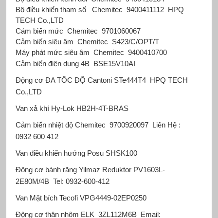
Bộ điều khiển tham số
Chemitec
9400411112
HPQ
TECH Co.,LTD
Cảm biến mức
Chemitec
9701060067
Cảm biến siêu âm
Chemitec
S423/C/OPT/T
Máy phát mức siêu âm
Chemitec
9400410700
Cảm biến điện dung 4B
BSE15V10ΑΙ
Động cơ ĐA TỐC ĐỘ Cantoni
STe444T4
HPQ TECH
Co.,LTD
Van xả khí Hy-Lok
HB2H-4T-BRAS
Cảm biến nhiệt độ Chemitec
9700920097
Liên Hệ :
0932 600 412
Van điều khiển hướng Posu
SHSK100
Động cơ bánh răng Yilmaz Reduktor
PV1603L-
2E80M/4B
Tel: 0932-600-412
Van Mặt bích Tecofi
VPG4449-02EP0250
Động cơ thân nhôm ELK
3ZL112M6B
Email: