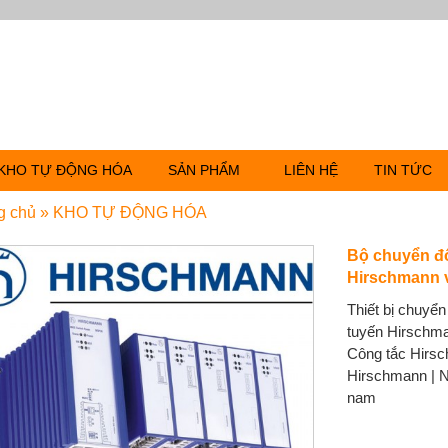
KHO TỰ ĐỘNG HÓA
SẢN PHẨM
LIÊN HỆ
TIN TỨC
g chủ
»
KHO TỰ ĐỘNG HÓA
Bộ chuyển đổ
Hirschmann 
Thiết bị chuyể
tuyến Hirschma
Công tắc Hirsc
Hirschmann | N
nam