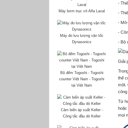
- Th
Máy bơm trục vít Alfa Laval
- Thi
- Mô
- Cô
Máy đo lưu lượng vận tốc
- Bộ 
Dynasonics
Giải 
Trong
Bộ đếm Togoshi - Togoshi
thể c
counter Việt Nam - Togoshi
một. 
tại Việt Nam
công 
Từ hó
hoặc 
Cảm biến áp suất Keller -
mọi n
Công tắc đầu dò Keller