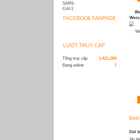
We
Weis
FACEBOOK FANPAGE
LƯỢT TRUY CẬP
Tổng truy cập
1,421,585
Đang online
7
Bình
Gửi b
Họ t