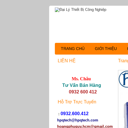
TRANG CHỦ
GIỚI THIỆU
LIÊN HỆ
Tran
Ms. Châu
Tư Vấn Bán Hàng
0932 600 412
Hỗ Trợ Trực Tuyến
0932.600.412
:
hpqtech
@hpqtech.com
hoangphuquy.hcm@gmail.com