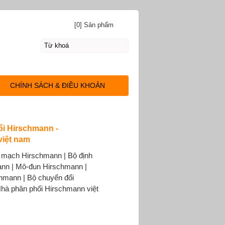
[0] Sản phẩm
CHÍNH SÁCH & ĐIỀU KHOẢN
i Hirschmann -
việt nam
n mạch Hirschmann | Bộ định
nn | Mô-đun Hirschmann |
hmann | Bộ chuyển đổi
hà phân phối Hirschmann việt