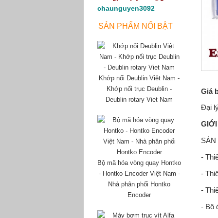
chaunguyen3092
SẢN PHẨM NỔI BẬT
Khớp nối Deublin Việt Nam -
Khớp nối trục Deublin -
Giá 
Deublin rotary Viet Nam
Đại l
GIỚ
SẢN
- Thi
Bộ mã hóa vòng quay Hontko
- Th
- Hontko Encoder Việt Nam -
Nhà phân phối Hontko
- Th
Encoder
- Bộ 