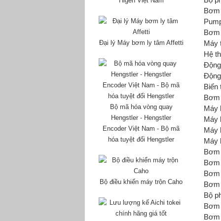
Higen Việt Nam
Bơm 
Pum
Bơm 
Đại lý Máy bơm ly tâm Affetti
Máy 
Hệ th
Độn
Động
Biến 
Bơm 
Bộ mã hóa vòng quay
Máy 
Hengstler - Hengstler
Máy 
Encoder Việt Nam - Bộ mã
Máy 
hóa tuyệt đối Hengstler
Máy 
Bơm 
Bơm 
Bơm 
Bộ điều khiển máy trộn Caho
Bơm 
Bộ p
Bơm 
Bơm 