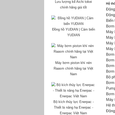
Lưu lượng kế Aichi tokei
Hệ th
chính hãng giá tốt
Độn
Động
Biến 
Bơm 
Đồng hồ YUDIAN | Cảm biến
Máy 
YUDIAN
Máy 
Máy 
Máy 
Bơm 
Bơm 
Máy bơm piston khí nén
Bơm 
Raasm chính hãng tại Việt
Bơm 
Nam
Bộ p
Bơm 
Pum
Bơm 
Máy 
Bộ kích thủy lực Enerpac -
Hệ th
Thiết bị nâng hạ Enerpac -
Độn
Enerpac Việt Nam