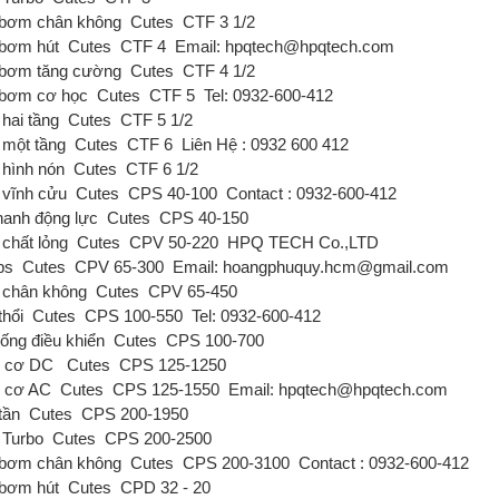
bơm chân không
Cutes
CTF 3 1/2
bơm hút
Cutes
CTF 4
Email: hpqtech@hpqtech.com
bơm tăng cường
Cutes
CTF 4 1/2
bơm cơ học
Cutes
CTF 5
Tel: 0932-600-412
hai tầng
Cutes
CTF 5 1/2
một tầng
Cutes
CTF 6
Liên Hệ : 0932 600 412
hình nón
Cutes
CTF 6 1/2
vĩnh cửu
Cutes
CPS 40-100
Contact : 0932-600-412
hanh động lực
Cutes
CPS 40-150
chất lỏng
Cutes
CPV 50-220
HPQ TECH Co.,LTD
ps
Cutes
CPV 65-300
Email: hoangphuquy.hcm@gmail.com
chân không
Cutes
CPV 65-450
thổi
Cutes
CPS 100-550
Tel: 0932-600-412
ống điều khiển
Cutes
CPS 100-700
g cơ DC
Cutes
CPS 125-1250
 cơ AC
Cutes
CPS 125-1550
Email: hpqtech@hpqtech.com
tần
Cutes
CPS 200-1950
Turbo
Cutes
CPS 200-2500
bơm chân không
Cutes
CPS 200-3100
Contact : 0932-600-412
bơm hút
Cutes
CPD 32 - 20