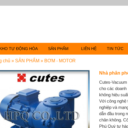
KHO TỰ ĐỘNG HÓA
SẢN PHẨM
LIÊN HỆ
TIN TỨC
g chủ
»
SẢN PHẨM
»
BƠM - MOTOR
Nhà phân ph
Cutes-Vacuum 
cho các doanh
không hiệu suất 
Với công nghệ t
nghiệp và mạng 
dẫn đầu trong
chân không. C
Phú Quý tự hào