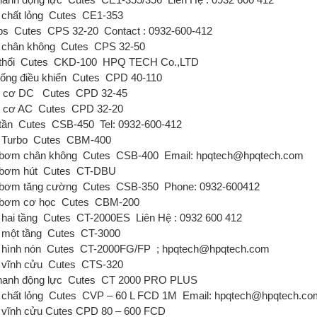
chất lỏng
Cutes
CE1-353
ps
Cutes
CPS 32-20
Contact : 0932-600-412
chân không
Cutes
CPS 32-50
thổi
Cutes
CKD-100
HPQ TECH Co.,LTD
ống điều khiển
Cutes
CPD 40-110
g cơ DC
Cutes
CPD 32-45
 cơ AC
Cutes
CPD 32-20
tần
Cutes
CSB-450
Tel: 0932-600-412
Turbo
Cutes
CBM-400
bơm chân không
Cutes
CSB-400
Email: hpqtech@hpqtech.com
bơm hút
Cutes
CT-DBU
bơm tăng cường
Cutes
CSB-350
Phone: 0932-600412
bơm cơ học
Cutes
CBM-200
hai tầng
Cutes
CT-2000ES
Liên Hệ : 0932 600 412
một tầng
Cutes
CT-3000
hình nón
Cutes
CT-2000FG/FP
; hpqtech@hpqtech.com
vĩnh cửu
Cutes
CTS-320
hanh động lực
Cutes
CT 2000 PRO PLUS
chất lỏng
Cutes
CVP – 60 L FCD 1M
Email: hpqtech@hpqtech.co
vĩnh cửu Cutes
CPD 80 – 600 FCD