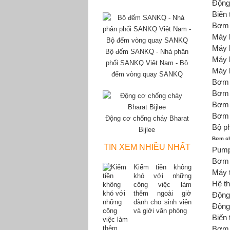
Động
Biến 
Bơm 
Máy 
Máy 
Bộ đếm SANKQ - Nhà phân
Máy 
phối SANKQ Việt Nam - Bộ
Máy 
đếm vòng quay SANKQ
Bơm 
Bơm 
Bơm 
Bơm 
Động cơ chống cháy Bharat
Bộ p
Bijlee
Bơm ch
TIN XEM NHIỀU NHẤT
Pum
Bơm 
Kiếm tiền không
Máy 
khó với những
Hệ th
công việc làm
thêm ngoài giờ
Độn
dành cho sinh viên
Động
và giới văn phòng
Biến 
Bơm 