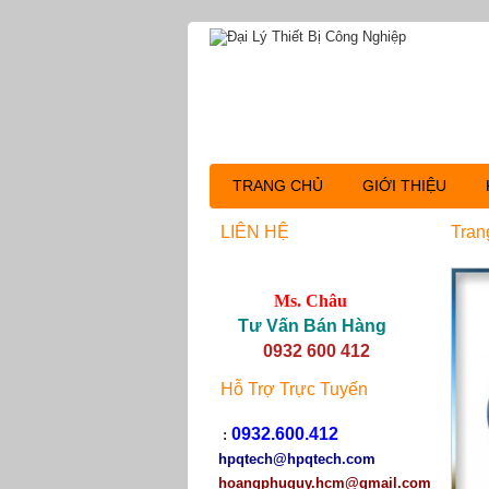
TRANG CHỦ
GIỚI THIỆU
LIÊN HỆ
Tran
Ms. Châu
Tư Vấn Bán Hàng
0932 600 412
Hỗ Trợ Trực Tuyến
0932.600.412
:
hpqtech
@hpqtech.com
hoangphuquy.hcm@gmail.com