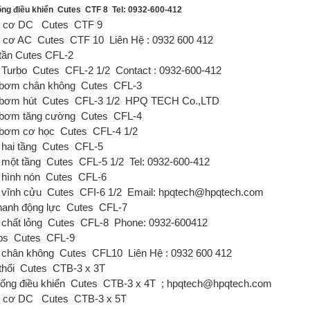
ống điều khiển
Cutes
CTF 8
Tel: 0932-600-412
g cơ DC
Cutes
CTF 9
 cơ AC
Cutes
CTF 10
Liên Hệ : 0932 600 412
tần Cutes
CFL-2
Turbo
Cutes
CFL-2 1/2
Contact : 0932-600-412
bơm chân không
Cutes
CFL-3
bơm hút
Cutes
CFL-3 1/2
HPQ TECH Co.,LTD
bơm tăng cường
Cutes
CFL-4
bơm cơ học
Cutes
CFL-4 1/2
hai tầng
Cutes
CFL-5
một tầng
Cutes
CFL-5 1/2
Tel: 0932-600-412
hình nón
Cutes
CFL-6
vĩnh cửu
Cutes
CFI-6 1/2
Email: hpqtech@hpqtech.com
hanh động lực
Cutes
CFL-7
chất lỏng
Cutes
CFL-8
Phone: 0932-600412
ps
Cutes
CFL-9
chân không
Cutes
CFL10
Liên Hệ : 0932 600 412
thổi
Cutes
CTB-3 x 3T
ống điều khiển
Cutes
CTB-3 x 4T
; hpqtech@hpqtech.com
g cơ DC
Cutes
CTB-3 x 5T