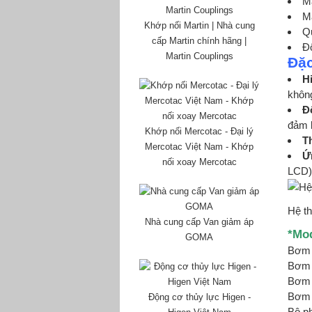
M
M
Khớp nối Martin | Nhà cung
Qu
cấp Martin chính hãng |
Độ
Martin Couplings
Đặc
H
không
Đ
đảm b
Khớp nối Mercotac - Đại lý
Th
Mercotac Việt Nam - Khớp
Ứ
nối xoay Mercotac
LCD),
Hệ th
Nhà cung cấp Van giảm áp
*Mo
GOMA
Bơm 
Bơm 
Bơm 
Bơm 
Động cơ thủy lực Higen -
Bộ p