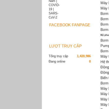
Máy 
Máy 
Bơm 
Bơm 
Bơm 
FACEBOOK FANPAGE
Bơm 
Bộ pha
Bơm 
Pum
LƯỢT TRUY CẬP
Bơm 
Tổng truy cập
1,420,986
Máy 
Đang online
8
Hệ th
Độn
Động
Biến 
Bơm 
Máy 
Máy 
Máy 
Máy 