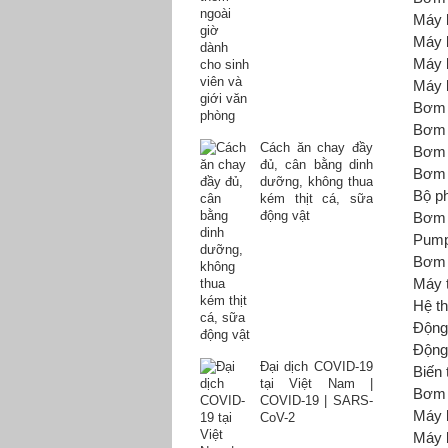
Máy 
Máy 
Máy 
Máy 
Bơm 
Bơm 
Cách ăn chay đầy
Bơm 
đủ, cân bằng dinh
Bơm 
dưỡng, không thua
Bộ p
kém thịt cá, sữa
động vật
Bơm 
Pum
Bơm 
Máy 
Hệ th
Độn
Động
Đại dịch COVID-19
Biến 
tại Việt Nam |
Bơm 
COVID-19 | SARS-
Máy 
CoV-2
Máy 