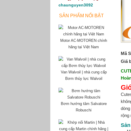
chaunguyen3092
SẢN PHẨM NỔI BẬT
Motor AC-MOTOREN chính
hãng tại Việt Nam
Mã S
Giá 
CUTE
Van Walvoil | nhà cung cấp
Hoàn
Bơm thủy lực Walvoil
Gi
Cutes
khôn
Bơm hướng tâm Salvatore
dòng
Robuschi
rộng 
Sản