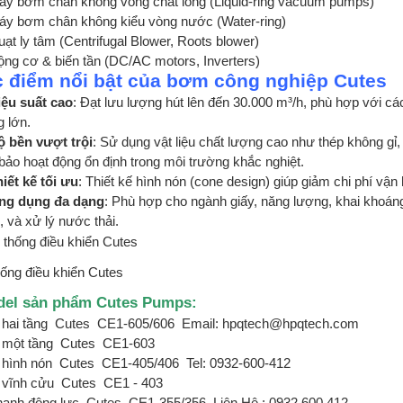
áy bơm chân không vòng chất lỏng (Liquid-ring vacuum pumps)
áy bơm chân không kiểu vòng nước (Water-ring)
ạt ly tâm (Centrifugal Blower, Roots blower)
ng cơ & biến tần (DC/AC motors, Inverters)
 điểm nổi bật của bơm công nghiệp Cutes
iệu suất cao
: Đạt lưu lượng hút lên đến 30.000 m³/h, phù hợp với c
 lớn.
ộ bền vượt trội
: Sử dụng vật liệu chất lượng cao như thép không gỉ
ảo hoạt động ổn định trong môi trường khắc nghiệt.
iết kế tối ưu
: Thiết kế hình nón (cone design) giúp giảm chi phí vận 
ng dụng đa dạng
: Phù hợp cho ngành giấy, năng lượng, khai khoá
 và xử lý nước thải.
ống điều khiển Cutes
d
el sản phẩm Cutes Pumps:
hai tầng
Cutes
CE1-605/606
Email: hpqtech@hpqtech.com
một tầng
Cutes
CE1-603
hình nón
Cutes
CE1-405/406
Tel: 0932-600-412
vĩnh cửu
Cutes
CE1 - 403
hanh động lực
Cutes
CE1-355/356
Liên Hệ : 0932 600 412