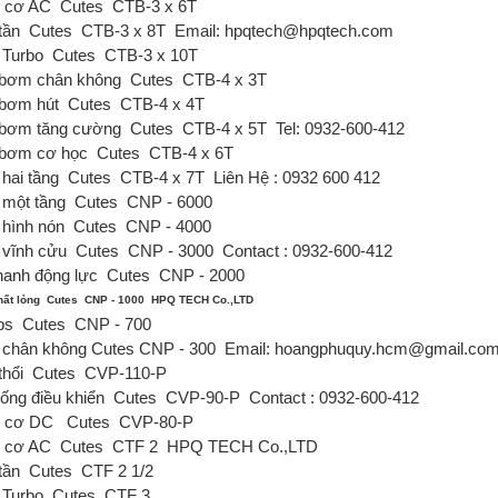
 cơ AC
Cutes
CTB-3 x 6T
tần
Cutes
CTB-3 x 8T
Email: hpqtech@hpqtech.com
Turbo
Cutes
CTB-3 x 10T
bơm chân không
Cutes
CTB-4 x 3T
bơm hút
Cutes
CTB-4 x 4T
bơm tăng cường
Cutes
CTB-4 x 5T
Tel: 0932-600-412
bơm cơ học
Cutes
CTB-4 x 6T
hai tầng
Cutes
CTB-4 x 7T
Liên Hệ : 0932 600 412
một tầng
Cutes
CNP - 6000
hình nón
Cutes
CNP - 4000
vĩnh cửu
Cutes
CNP - 3000
Contact : 0932-600-412
hanh động lực
Cutes
CNP - 2000
ất lỏng
Cutes
CNP - 1000
HPQ TECH Co.,LTD
ps
Cutes
CNP - 700
chân không Cutes
CNP - 300
Email: hoangphuquy.hcm@gmail.co
thổi
Cutes
CVP-110-P
ống điều khiển
Cutes
CVP-90-P
Contact : 0932-600-412
g cơ DC
Cutes
CVP-80-P
 cơ AC
Cutes
CTF 2
HPQ TECH Co.,LTD
tần
Cutes
CTF 2 1/2
Turbo
Cutes
CTF 3