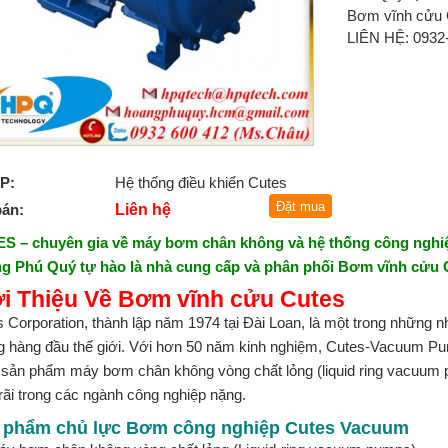
Bơm vĩnh cửu C
LIÊN HỆ: 093
P:
Hệ thống điều khiển Cutes
bán:
Liên hệ
S – chuyên gia về máy bơm chân không và hệ thống công ngh
g Phú Quý tự hào là nhà cung cấp và phân phối Bơm vĩnh cửu C
ới Thiệu Về Bơm vĩnh cửu Cutes
 Corporation, thành lập năm 1974 tại Đài Loan, là một trong những
g hàng đầu thế giới. Với hơn 50 năm kinh nghiệm, Cutes-Vacuum Pu
 sản phẩm máy bơm chân không vòng chất lỏng (liquid ring vacuum p
rãi trong các ngành công nghiệp nặng.
 phẩm chủ lực Bơm công nghiệp Cutes Vacuum