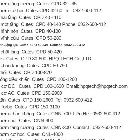
bơm tăng cường
Cutes
CPD 32 - 45
bơm cơ học Cutes
CPD 32-60
Tel: 0932-600-412
hai tầng
Cutes
CPD 40 - 110
một tầng
Cutes
CPD 40-140
Phone: 0932-600-412
hình nón
Cutes
CPD 40-190
vĩnh cửu
Cutes
CPD 50-280
nh động lực
Cutes
CPD 50-340
Contact : 0932-600-412
chất lỏng
Cutes
CPD 50-420
ps
Cutes
CPD 80-600
HPQ TECH Co.,LTD
chân không
Cutes
CPD 80-750
thổi
Cutes
CPD 100-870
ống điều khiển
Cutes
CPD 100-1260
g cơ DC
Cutes
CPD 100-1600
Email: hpqtech@hpqtech.com
 cơ AC
Cutes
CPD 150-2000
tần
Cutes
CPD 150-2600
Tel: 0932-600-412
Turbo
Cutes
CPD 150-3100
bơm chân không
Cutes
CNN-700
Liên Hệ : 0932 600 412
bơm hút
Cutes
CNN-400
bơm tăng cường
Cutes
CNN-300
Contact : 0932-600-412
bơm cơ học
Cutes
CNL-4000