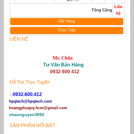
Liên
Tổng Cộng
hệ
Đặt Hàng
Chọn Tiếp
LIÊN HỆ
Ms. Châu
Tư Vấn Bán Hàng
0932 600 412
Hỗ Trợ Trực Tuyến
0932.600.412
:
hpqtech
@hpqtech.com
hoangphuquy.hcm@gmail.com
chaunguyen3092
SẢN PHẨM NỔI BẬT