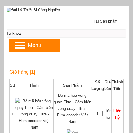
[1] Sản phẩm
Menu
Giỏ hàng [1]
Số
Giá
Thành
Stt
Hình
Sản Phẩm
Lượng
bán
Tiền
Bộ mã hóa vòng
quay Eltra - Cảm biến
vòng quay Eltra -
Liên
Liên
1
Eltra encoder Việt
hệ
hệ
Nam
Xoá