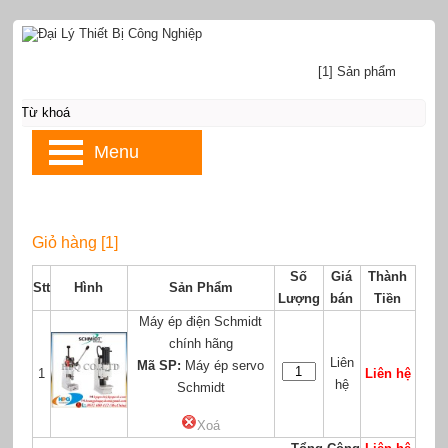
[1] Sản phẩm
Menu
Giỏ hàng [1]
Số
Giá
Thành
Stt
Hình
Sản Phẩm
Lượng
bán
Tiền
Máy ép điện Schmidt
chính hãng
Liên
Mã SP:
Máy ép servo
1
Liên hệ
hệ
Schmidt
Xoá