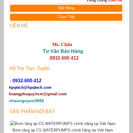
Tổng Cộng
Liên hệ
Đặt Hàng
Chọn Tiếp
LIÊN HỆ
Ms. Châu
Tư Vấn Bán Hàng
0932 600 412
Hỗ Trợ Trực Tuyến
0932.600.412
:
hpqtech
@hpqtech.com
hoangphuquy.hcm@gmail.com
chaunguyen3092
SẢN PHẨM NỔI BẬT
Bơm tăng áp CS WATERPUMPS chính hãng tại Việt Nam