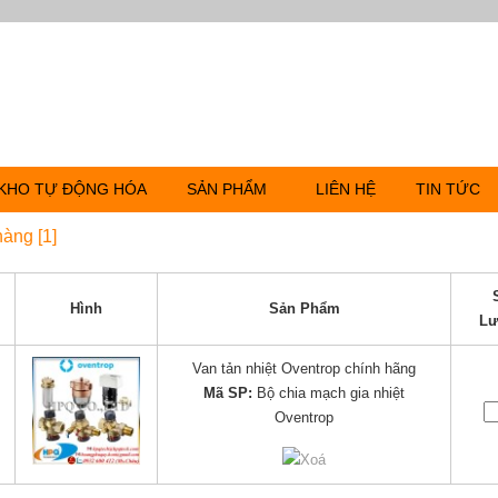
KHO TỰ ĐỘNG HÓA
SẢN PHẨM
LIÊN HỆ
TIN TỨC
hàng [1]
Hình
Sản Phẩm
Lư
Van tản nhiệt Oventrop chính hãng
Mã SP:
Bộ chia mạch gia nhiệt
Oventrop
Xoá