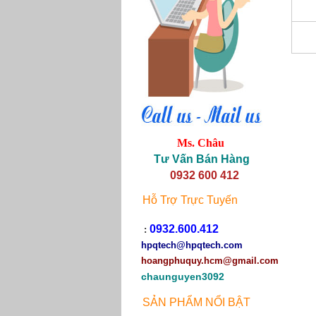
Ms. Châu
Tư Vấn Bán Hàng
0932 600 412
Hỗ Trợ Trực Tuyến
0932.600.412
:
hpqtech
@hpqtech.com
hoangphuquy.hcm@gmail.com
chaunguyen3092
SẢN PHẨM NỔI BẬT