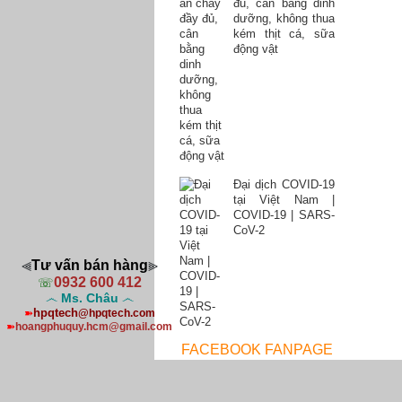
đủ, cân bằng dinh
dưỡng, không thua
kém thịt cá, sữa
động vật
Đại dịch COVID-19
tại Việt Nam |
COVID-19 | SARS-
CoV-2
Tư vấn bán hàng
⫷
⫸
0932 600 412
☏
෴
Ms. Châu
෴
hpqtech
➽
@hpqtech.com
➽
hoangphuquy.hcm@gmail.com
FACEBOOK FANPAGE