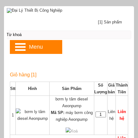
[1] Sản phẩm
Menu
Giỏ hàng [1]
Số
Giá
Thành
Stt
Hình
Sản Phẩm
Lượng
bán
Tiền
bơm ly tâm diesel
Aeonpump
Liên
Liên
Mã SP:
máy bơm công
1
hệ
hệ
nghiệp Aeonpump
Xoá