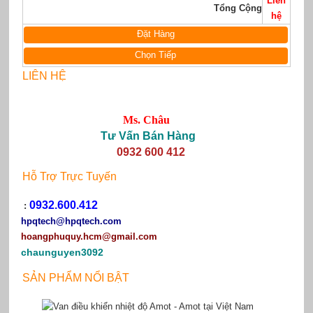
Liên
Tổng Cộng
hệ
Đặt Hàng
Chọn Tiếp
LIÊN HỆ
Ms. Châu
Tư Vấn Bán Hàng
0932 600 412
Hỗ Trợ Trực Tuyến
0932.600.412
:
hpqtech
@hpqtech.com
hoangphuquy.hcm@gmail.com
chaunguyen3092
SẢN PHẨM NỔI BẬT