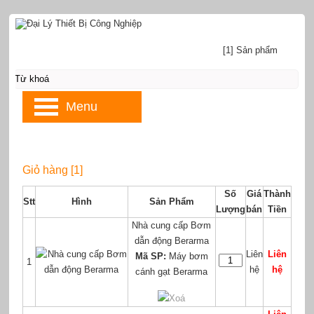
[1] Sản phẩm
Menu
Giỏ hàng [1]
Số
Giá
Thành
Stt
Hình
Sản Phẩm
Lượng
bán
Tiền
Nhà cung cấp Bơm
dẫn động Berarma
Liên
Liên
Mã SP:
Máy bơm
1
hệ
hệ
cánh gạt Berarma
Xoá