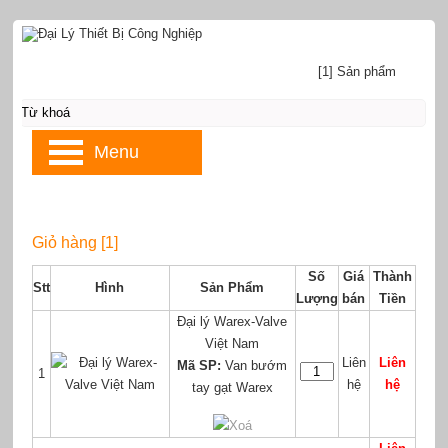
[1] Sản phẩm
Menu
Giỏ hàng [1]
Số
Giá
Thành
Stt
Hình
Sản Phẩm
Lượng
bán
Tiền
Đại lý Warex-Valve
Việt Nam
Liên
Liên
Mã SP:
Van bướm
1
hệ
hệ
tay gạt Warex
Xoá