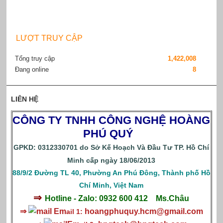
LƯỢT TRUY CẬP
Tổng truy cập
1,422,008
Đang online
8
LIÊN HỆ
CÔNG TY TNHH CÔNG NGHỆ HOÀNG
PHÚ QUÝ
GPKD: 0312330701 do Sở Kế Hoạch Và Đầu Tư TP. Hồ Chí
Minh cấp ngày 18/06/2013
88/9/2 Đường TL 40, Phường An Phú Đông, Thành phố Hồ
Chí Minh, Việt Nam
⇒
Hotline - Zalo: 0932 600 412
Ms.Châu
⇒
Em
hoangphuquy.hcm@gmail.com
ail 1: