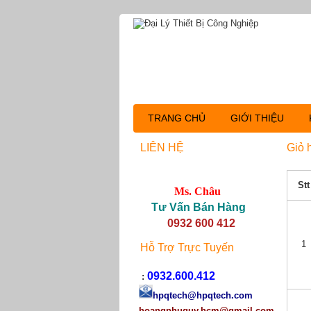
TRANG CHỦ
GIỚI THIỆU
LIÊN HỆ
Giỏ 
Stt
Ms. Châu
Tư Vấn Bán Hàng
0932 600 412
1
Hỗ Trợ Trực Tuyến
0932.600.412
:
hpqtech
@hpqtech.com
hoangphuquy.hcm@gmail.com