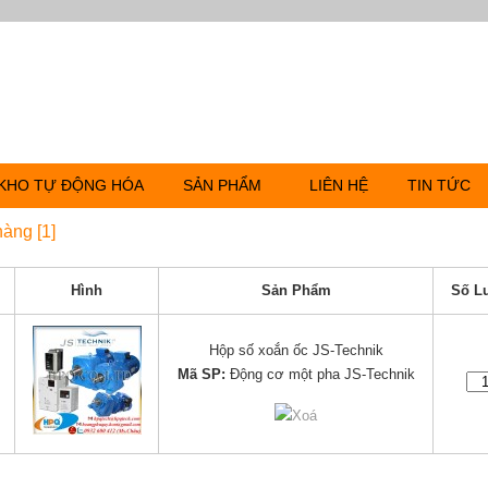
KHO TỰ ĐỘNG HÓA
SẢN PHẨM
LIÊN HỆ
TIN TỨC
hàng [1]
Hình
Sản Phẩm
Số L
Hộp số xoắn ốc JS-Technik
Mã SP:
Động cơ một pha JS-Technik
Xoá