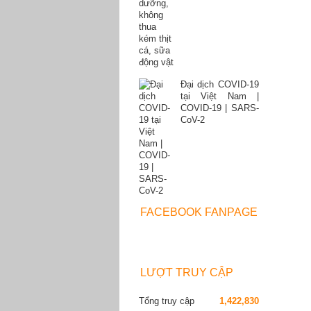
Đại dịch COVID-19
tại Việt Nam |
COVID-19 | SARS-
CoV-2
FACEBOOK FANPAGE
LƯỢT TRUY CẬP
Tổng truy cập
1,422,830