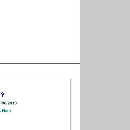
QUÝ
/06/2013
t Nam