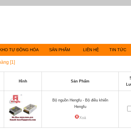
KHO TỰ ĐỘNG HÓA
SẢN PHẨM
LIÊN HỆ
TIN TỨC
hàng [1]
Hình
Sản Phẩm
Lư
Bộ nguồn Hengfu - Bộ điều khiển
Hengfu
Xoá