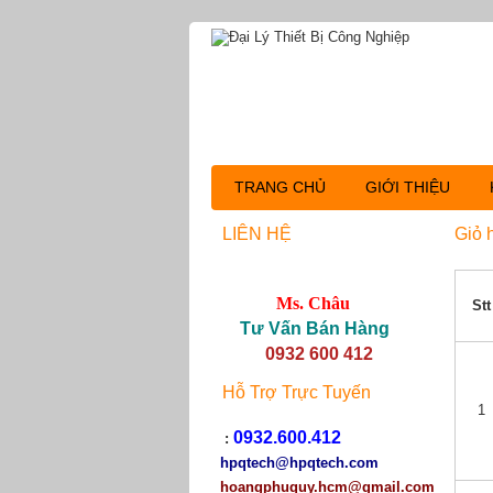
TRANG CHỦ
GIỚI THIỆU
LIÊN HỆ
Giỏ 
Ms. Châu
Stt
Tư Vấn Bán Hàng
0932 600 412
Hỗ Trợ Trực Tuyến
1
0932.600.412
:
hpqtech
@hpqtech.com
hoangphuquy.hcm@gmail.com