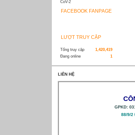
FACEBOOK FANPAGE
LƯỢT TRUY CẬP
Tổng truy cập
1,420,419
Đang online
1
LIÊN HỆ
CÔ
GPKD: 031
88/9/2