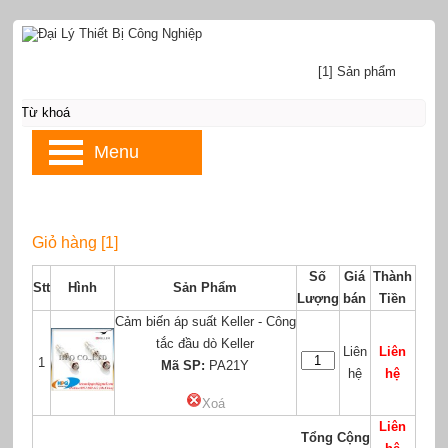
[1] Sản phẩm
Menu
Giỏ hàng [1]
Số
Giá
Thành
Stt
Hình
Sản Phẩm
Lượng
bán
Tiền
Cảm biến áp suất Keller - Công
tắc đầu dò Keller
Liên
Liên
1
Mã SP:
PA21Y
hệ
hệ
Xoá
Liên
Tổng Cộng