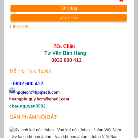
hệ
Đặt Hàng
Chọn Tiếp
LIÊN HỆ
Ms. Châu
Tư Vấn Bán Hàng
0932 600 412
Hỗ Trợ Trực Tuyến
0932.600.412
:
hpqtech
@hpqtech.com
hoangphuquy.hcm@gmail.com
chaunguyen3092
SẢN PHẨM NỔI BẬT
Xy lanh khí nén Jufan - Van khí nén Jufan - Jufan Việt Nam