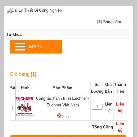
[1] Sản phẩm
Menu
Giỏ hàng [1]
Số
Giá
Thành
Stt
Hình
Sản Phẩm
Lượng
bán
Tiền
Công tắc hành trình Euchner -
Liên
Liên
Euchner Việt Nam
1
hệ
hệ
Xoá
Liên
Tổng Cộng
hệ