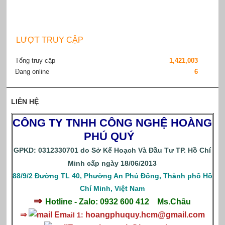
LƯỢT TRUY CẬP
Tổng truy cập
1,421,003
Đang online
6
LIÊN HỆ
CÔNG TY TNHH CÔNG NGHỆ HOÀNG
PHÚ QUÝ
GPKD: 0312330701 do Sở Kế Hoạch Và Đầu Tư TP. Hồ Chí
Minh cấp ngày 18/06/2013
88/9/2 Đường TL 40, Phường An Phú Đông, Thành phố Hồ
Chí Minh, Việt Nam
⇒
Hotline - Zalo: 0932 600 412
Ms.Châu
⇒
Em
hoangphuquy.hcm@gmail.com
ail 1: