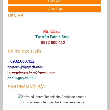
Đặt Hàng
Chọn Tiếp
LIÊN HỆ
Ms. Châu
Tư Vấn Bán Hàng
0932 600 412
Hỗ Trợ Trực Tuyến
0932.600.412
:
hpqtech
@hpqtech.com
hoangphuquy.hcm@gmail.com
chaunguyen3092
SẢN PHẨM NỔI BẬT
Khớp nối servo Technische Antriebselemente