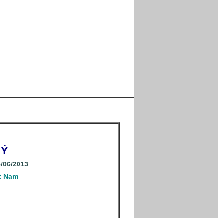
QUÝ
/06/2013
t Nam