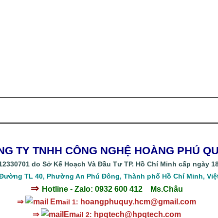
NG TY TNHH CÔNG NGHỆ HOÀNG PHÚ 
2330701 do Sở Kế Hoạch Và Đầu Tư TP. Hồ Chí Minh cấp ngày 18
 Đường TL 40, Phường An Phú Đông, Thành phố Hồ Chí Minh, Việ
⇒
Hotline - Zalo: 0932 600 412
Ms.Châu
⇒
Em
hoangphuquy.hcm@gmail.com
ail 1:
⇒
Em
hpqtech
@hpqtech.com
ail 2: