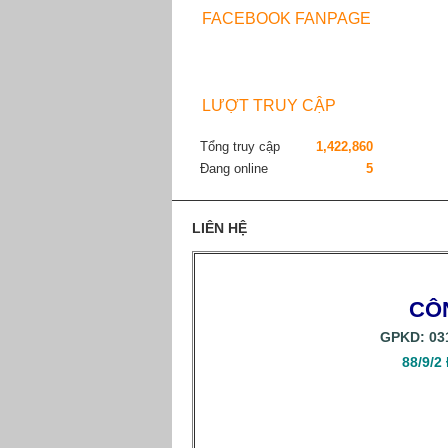
FACEBOOK FANPAGE
LƯỢT TRUY CẬP
Tổng truy cập
1,422,860
Đang online
5
LIÊN HỆ
CÔ
GPKD: 031
88/9/2