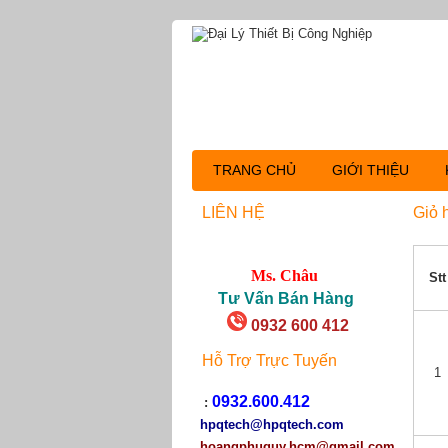
TRANG CHỦ
GIỚI THIỆU
LIÊN HỆ
Giỏ 
Ms. Châu
Stt
Tư Vấn Bán Hàng
0932 600 412
Hỗ Trợ Trực Tuyến
1
0932.600.412
:
hpqtech
@hpqtech.com
hoangphuquy.hcm@gmail.com