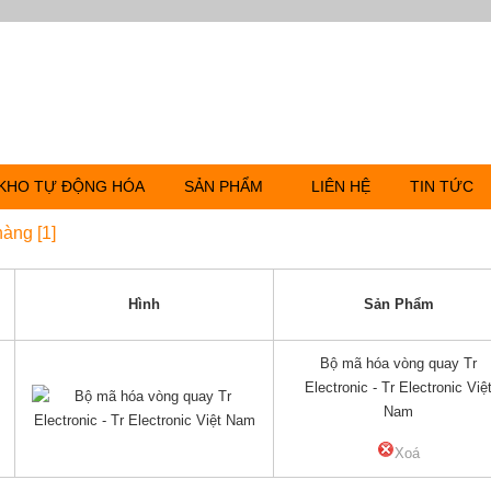
KHO TỰ ĐỘNG HÓA
SẢN PHẨM
LIÊN HỆ
TIN TỨC
hàng [1]
Hình
Sản Phẩm
Bộ mã hóa vòng quay Tr
Electronic - Tr Electronic Việ
Nam
Xoá